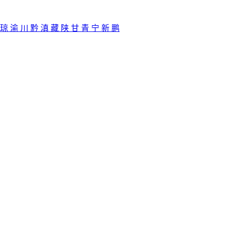
琼
渝
川
黔
滇
藏
陕
甘
青
宁
新
鹏