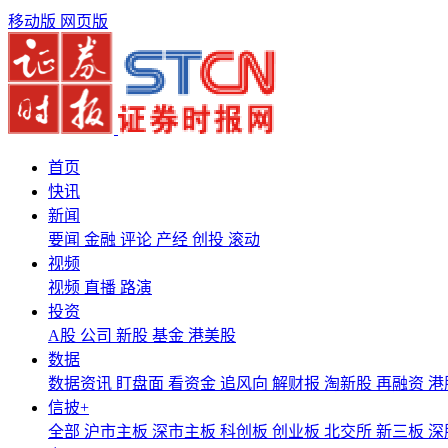
移动版
网页版
首页
快讯
新闻
要闻
金融
评论
产经
创投
滚动
视频
视频
直播
路演
投资
A股
公司
新股
基金
港美股
数据
数据资讯
盯盘面
看资金
追风向
解财报
淘新股
再融资
港
信披+
全部
沪市主板
深市主板
科创板
创业板
北交所
新三板
深