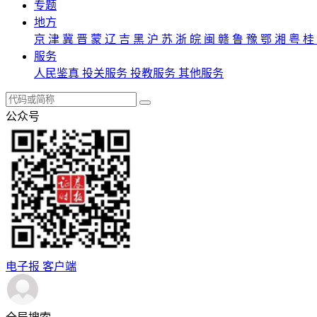
专题
地方
京
津
冀
晋
蒙
辽
吉
黑
沪
苏
浙
皖
闽
赣
鲁
豫
鄂
湘
粤
桂
服务
人民鉴真
投关服务
投教服务
其他服务
公众号
电子报
客户端