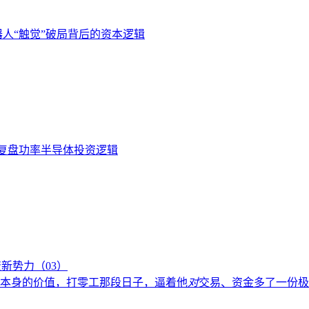
器人“触觉”破局背后的资本逻辑
，复盘功率半导体投资逻辑
新势力（03）
本身的价值，打零工那段日子，逼着他
对
交易、资金多了一份极