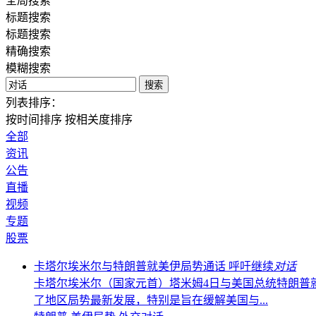
全局搜索
标题搜索
标题搜索
精确搜索
模糊搜索
搜索
列表排序：
按时间排序
按相关度排序
全部
资讯
公告
直播
视频
专题
股票
卡塔尔埃米尔与特朗普就美伊局势通话 呼吁继续
对话
卡塔尔埃米尔（国家元首）塔米姆4日与美国总统特朗普
了地区局势最新发展，特别是旨在缓解美国与...