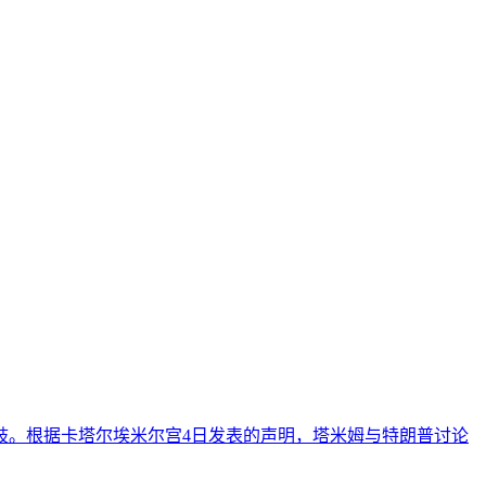
歧。根据卡塔尔埃米尔宫4日发表的声明，塔米姆与特朗普讨论