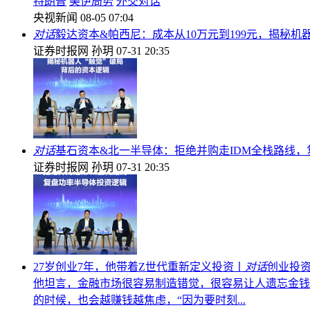
特朗普
美伊局势
外交对话
央视新闻
08-05 07:04
对话
毅达资本&帕西尼：成本从10万元到199元，揭秘机
证券时报网
孙玥
07-31 20:35
对话
基石资本&北一半导体：拒绝并购走IDM全栈路线
证券时报网
孙玥
07-31 20:35
27岁创业7年，他带着Z世代重新定义投资丨
对话
创业投资
他坦言，金融市场很容易制造错觉，很容易让人遗忘金钱
的时候，也会越赚钱越焦虑，“因为要时刻...