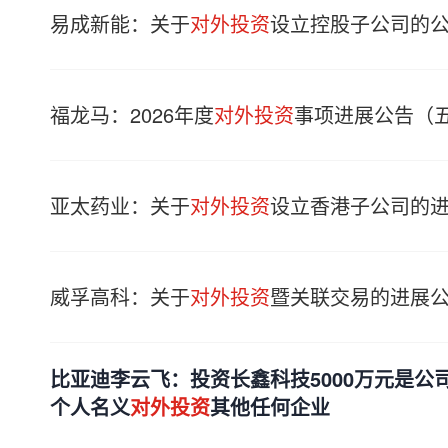
易成新能：关于
对外投资
设立控股子公司的
福龙马：2026年度
对外投资
事项进展公告（
亚太药业：关于
对外投资
设立香港子公司的
威孚高科：关于
对外投资
暨关联交易的进展
比亚迪李云飞：投资长鑫科技5000万元是公
个人名义
对外投资
其他任何企业