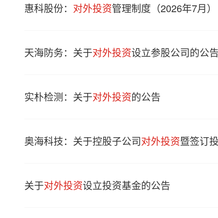
惠科股份：
对外投资
管理制度（2026年7月）
天海防务：关于
对外投资
设立参股公司的公
实朴检测：关于
对外投资
的公告
奥海科技：关于控股子公司
对外投资
暨签订
关于
对外投资
设立投资基金的公告