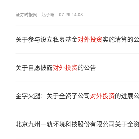
证券时报网
赵子晗
07-29 14:08
关于参与设立私募基金
对外投资
实施清算的
关于自愿披露
对外投资
的公告
金字火腿：关于全资子公司
对外投资
的进展
北京九州一轨环境科技股份有限公司关于全