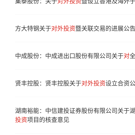
集泰股份：关于
对外投资
暨设立香港及海外
方大特钢关于
对外投资
暨关联交易的进展公
中成股份：中成进出口股份有限公司关于
对
贤丰控股：贤丰控股关于
对外投资
设立合资
湖南裕能：中信建投证券股份有限公司关于
投资
项目的核查意见