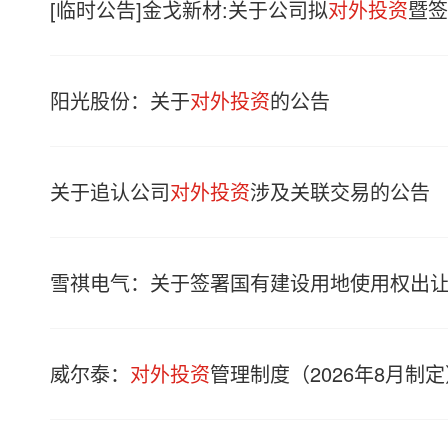
[临时公告]金戈新材:关于公司拟
对外投资
暨签
阳光股份：关于
对外投资
的公告
关于追认公司
对外投资
涉及关联交易的公告
雪祺电气：关于签署国有建设用地使用权出
威尔泰：
对外投资
管理制度（2026年8月制定