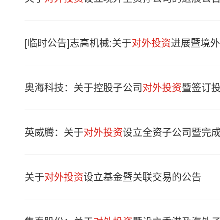
[临时公告]志高机械:关于
对外投资
进展暨境外
奥海科技：关于控股子公司
对外投资
暨签订
英威腾：关于
对外投资
设立全资子公司暨完
关于
对外投资
设立基金暨关联交易的公告