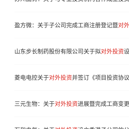
盈方微：关于子公司完成工商注册登记暨
对
山东步长制药股份有限公司关于拟
对外投资
菱电电控关于
对外投资
并签订《项目投资协
三元生物：关于
对外投资
进展暨完成工商变