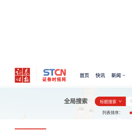
首页
快讯
新闻
全局搜索
标题搜索
列表排序：