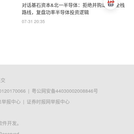
对话基石资本&北一半导体：拒绝并购走IDM全栈
路线，复盘功率半导体投资逻辑
07-31 20:35
提交
0170066
|
粤公网安备44030002008846号
息举报中心
|
证券时报网举报中心
软件开发。
 Reserved