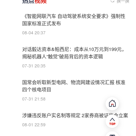
热点
视频
换一换
《智能网联汽车 自动驾驶系统安全要求》强制性
国家标准正式发布
08-04 20:37
对话毅达资本&帕西尼：成本从10万元到199元，
揭秘机器人“触觉”破局背后的资本逻辑
07-31 20:35
国常会听取新型电网、物流网建设情况汇报 核准
四个核电项目
07-31 21:58
涉嫌违反账户实名制等规定 2家券商被证监会立案
08-01 22:59