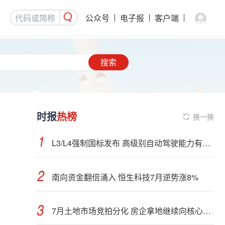
公众号
电子报
客户端
搜索
时报
热榜
换一换
L3/L4强制国标发布 高级别自动驾驶能力有望看齐“老司机”
南向资金翻倍涌入 恒生科技7月逆势涨8%
7月土地市场竞拍分化 房企拿地继续向核心城市聚集