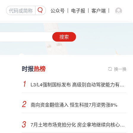
公众号
电子报
客户端
搜索
时报
热榜
换一换
L3/L4强制国标发布 高级别自动驾驶能力有望看齐“老司机”
南向资金翻倍涌入 恒生科技7月逆势涨8%
7月土地市场竞拍分化 房企拿地继续向核心城市聚集