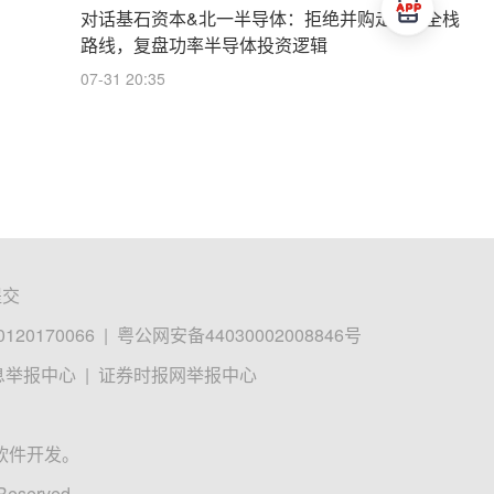
对话基石资本&北一半导体：拒绝并购走IDM全栈
路线，复盘功率半导体投资逻辑
07-31 20:35
提交
0170066
|
粤公网安备44030002008846号
息举报中心
|
证券时报网举报中心
软件开发。
 Reserved