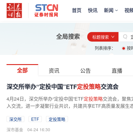
首页
快讯
新闻
视
全局搜索
标题搜索
列表排序：
按
全部
资讯
公告
直播
深交所举办“定投中国”ETF
定投策略
交流会
4月24日，深交所举办“定投中国”ETF
定投策略
交流会，聚焦
入交流，进一步凝聚行业共识，共建共享ETF高质量发展生
力营造“长钱长投”市场生态。...
深交所
ETF
定投策略
深市基金
04-24 16:30