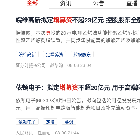
全部
资讯
公告
直播
皖维高新拟定
增募资
不超23亿元 控股股东全
据披露，本次
募
投的20万吨/年乙烯法功能性聚乙烯醇树
性聚乙烯醇树脂装置，并同步建设配套的醋酸乙烯及醋
辅助生产及公用工程设施区及行政...
皖维高新
定增募资
控股股东
证券时报·e公司
赵黎昀
08-06 23:04
依顿电子：拟定
增募资
不超20亿元 用于高
依顿电子(603328)8月6日公告，拟向包括公司控股
元，用于高端印制电路板智能制造项目及补充流动资金。其
依顿电子
定增
募资
人民财讯
任丽珺
08-06 21:44