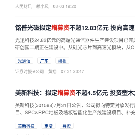
人民财讯
赖小风
08-03 19:20
铭普光磁拟定
增募资
不超12.83亿元 投向
光迅科技24.82亿元的高端光通信器件生产建设项目已完
研创园二期正在建设中。从硅光芯片到高速光模块，从C
纷纷加码。券商相关研报指出，无论是...
光通信
广东
研报
证券时报·e公司
黄翔
07-31 23:47
美新科技：拟定
增募资
不超4.5亿元 投资塑
美新科技(301588)7月31日公告，公司拟向特定对象发
目、SPC&RPC地板及墙板智能化生产线建设项目、补充
美新科技
定增
募资