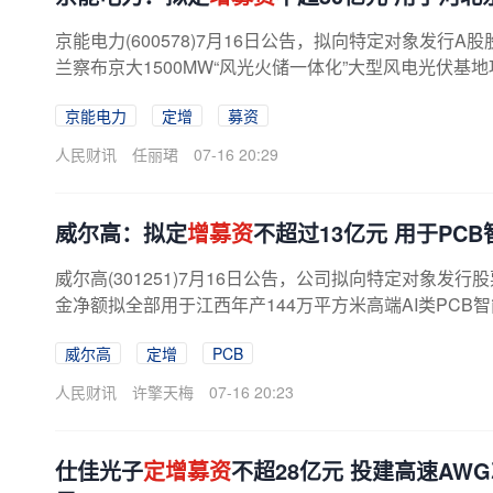
京能电力(600578)7月16日公告，拟向特定对象发
兰察布京大1500MW“风光火储一体化”大型风电光伏基地
京能电力
定增
募资
人民财讯
任丽珺
07-16 20:29
​威尔高：拟定
增募资
不超过13亿元 用于PC
威尔高(301251)7月16日公告，公司拟向特定对象
金净额拟全部用于江西年产144万平方米高端AI类PCB智
威尔高
定增
PCB
人民财讯
许擎天梅
07-16 20:23
仕佳光子
定增募资
不超28亿元 投建高速A