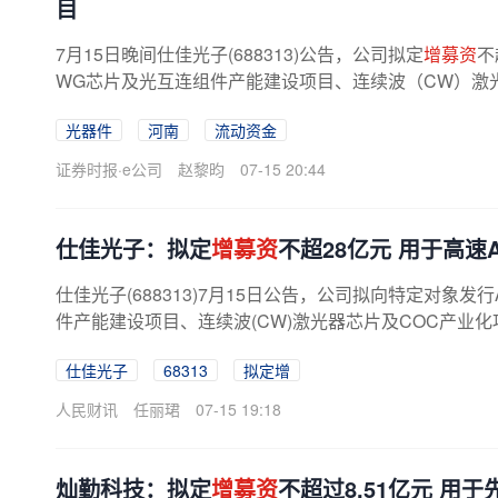
目
7月15日晚间仕佳光子(688313)公告，公司拟定
增募资
不
WG芯片及光互连组件产能建设项目、连续波（CW）激
互连器件（MPO/MMC）产能扩建项目并补充...
光器件
河南
流动资金
证券时报·e公司
赵黎昀
07-15 20:44
仕佳光子：拟定
增募资
不超28亿元 用于高
仕佳光子(688313)7月15日公告，公司拟向特定对象
件产能建设项目、连续波(CW)激光器芯片及COC产业化项
仕佳光子
68313
拟定增
人民财讯
任丽珺
07-15 19:18
灿勤科技：拟定
增募资
不超过8.51亿元 用