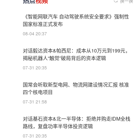
热点
视频
换一换
《智能网联汽车 自动驾驶系统安全要求》强制性
国家标准正式发布
08-04 20:37
对话毅达资本&帕西尼：成本从10万元到199元，
揭秘机器人“触觉”破局背后的资本逻辑
07-31 20:35
国常会听取新型电网、物流网建设情况汇报 核准
四个核电项目
07-31 21:58
对话基石资本&北一半导体：拒绝并购走IDM全栈
路线，复盘功率半导体投资逻辑
07-31 20:35