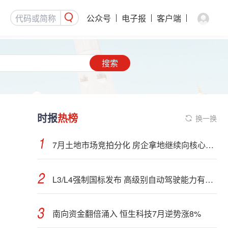
公众号
电子报
客户端
搜索
时报
热榜
换一换
7月土地市场竞拍分化 房企拿地继续向核心城市聚集
L3/L4强制国标发布 高级别自动驾驶能力有望看齐“老司机”
南向资金翻倍涌入 恒生科技7月逆势涨8%