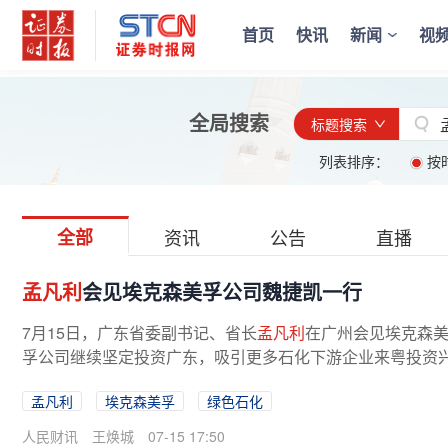
首页
快讯
新闻
视
全局搜索
标题搜索
列表排序：
按
全部
资讯
公告
直播
孟凡利
会见埃克森美孚公司魏捷凯一行
7月15日，广东省委副书记、省长
孟凡利
在广州会见埃克森
孚公司继续坚定投资广东，吸引更多石化下游企业来粤投资兴
孟凡利
埃克森美孚
绿色石化
人民财讯
王焕城
07-15 17:50