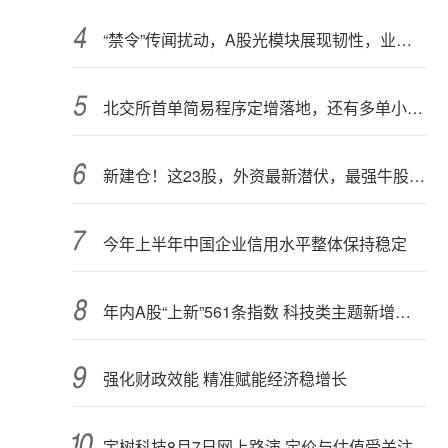
“禁令”传闻扰动，A股光模块展现韧性，业内人士：预计落地难度大
北交所首单简易程序定增落地，还有多单小额快速融资推进中
新建仓！这23股，外资最新潜伏，最强牛股在列
今年上半年中国企业信用水平整体保持稳定
年内A股“上新”561条指数 科技类主题新增较多
强化财政效能 精准赋能经济稳增长
宇树科技8月7日网上路演 定价与估值受关注