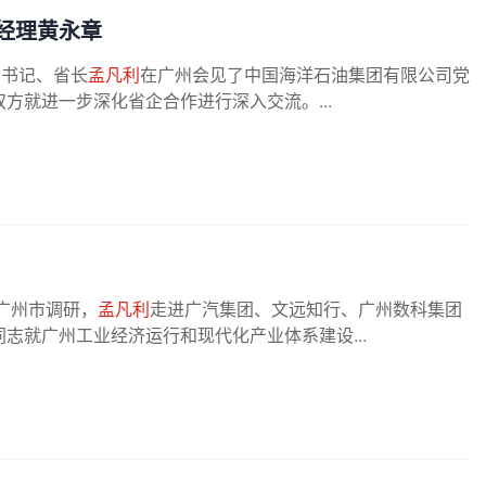
经理黄永章
副书记、省长
孟凡利
在广州会见了中国海洋石油集团有限公司党
方就进一步深化省企合作进行深入交流。...
广州市调研，
孟凡利
走进广汽集团、文远知行、广州数科集团
志就广州工业经济运行和现代化产业体系建设...