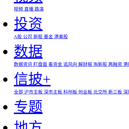
视频
直播
路演
投资
A股
公司
新股
基金
港美股
数据
数据资讯
盯盘面
看资金
追风向
解财报
淘新股
再融资
港
信披+
全部
沪市主板
深市主板
科创板
创业板
北交所
新三板
深
专题
地方