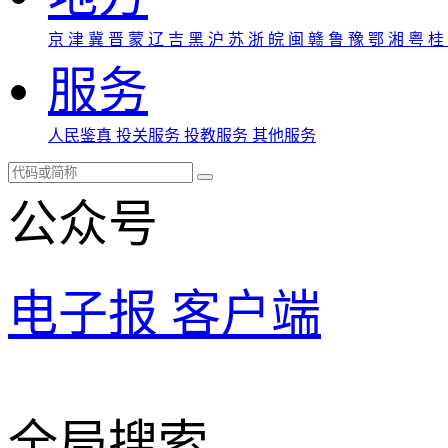
京
津
冀
晋
蒙
辽
吉
黑
沪
苏
浙
皖
闽
赣
鲁
豫
鄂
湘
粤
桂
服务
人民鉴真
投关服务
投教服务
其他服务
公众号
电子报
客户端
全局搜索