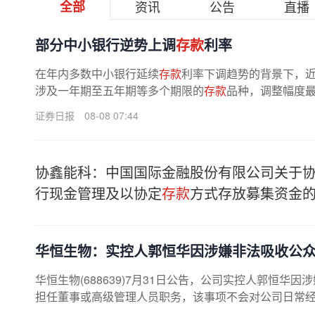
全部
资讯
公告
直播
部分中小银行逆势上调
存款
利率
在年内多数中小银行延续
存款
利率下调趋势的背景下，
涉及一年期至五年期等多个期限的
存款
品种，调整幅度最
证券日报
08-08 07:44
协鑫能科：中国国际金融股份有限公司关于
行现金管理及以协定
存款
方式存放募集资金
华恒生物：实控人郭恒华因涉嫌非法吸收公
华恒生物(688639)7月31日公告，公司实控人郭恒华因
担任董事或高级管理人员职务，该事项不会对公司日常