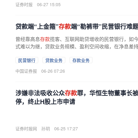
证券时报
06-27 15:05
贷款端“上金箍”
存款
端“勒裤带”民营银行难
曾经靠高息
存款
揽客、互联网助贷增收的民营银行，如
式难以为继，贷款业务规模、盈利空间收缩，在净息差持续
民营银行
贷款业务
存款业务
中国证券报
06-26 07:26
涉嫌非法吸收公众
存款
罪，华恒生物董事长被
停，终止H股上市申请
证券时报网
孙玥
06-25 17:27