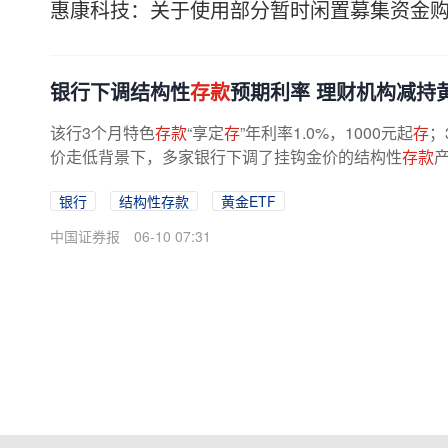
惠康科技：关于使用部分暂时闲置募集资金
银行下调结构性
存款
预期利率 理财机构减持黄
该行3个月特色
存款
“享定
存
”年利率1.0%，1000元起
存
；
价走低背景下，多家银行下调了挂钩金价的结构性
存款
银行
结构性存款
黄金ETF
中国证券报
06-10 07:31