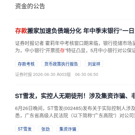
资金的公告
存款
搬家加速负债端分化 年中季末银行“一日
证券时报记者 霍莉年中考核窗口期来临，银行揽储市场呈
为，中小银行“开票揽
存
”特征凸显，5月中小银行对公保
定的冲
存款
行为。
存款考核
货币政策执行报告
刘呈祥
证券时报 2026-06-30 A003版
06-30 06:50
ST雪发，实控人无期徒刑！涉及集资诈骗、
6月26日晚间，ST雪发(002485)发布关于实际控制
悉，广东省高级人民法院（以下简称“广东高院”）对公
公众
存款
、背信运用受托财产一案...
ST雪发
张劲
集资诈骗