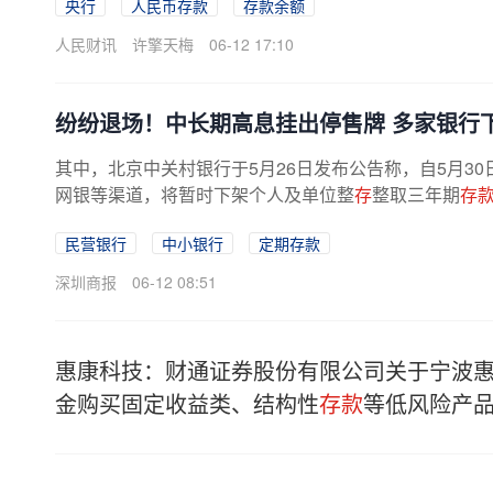
央行
人民币存款
存款余额
人民财讯
许擎天梅
06-12 17:10
纷纷退场！中长期高息挂出停售牌 多家银行
其中，北京中关村银行于5月26日发布公告称，自5月30
网银等渠道，将暂时下架个人及单位整
存
整取三年期
存
理的存量产品，仍按存入时约定的...
民营银行
中小银行
定期存款
深圳商报
06-12 08:51
惠康科技：财通证券股份有限公司关于宁波
金购买固定收益类、结构性
存款
等低风险产