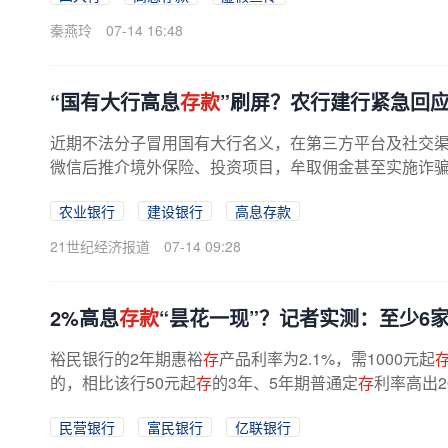
秦燕玲
07-14 16:48
“国有大行高息
存款
”刷屏？农行建行紧急回
近期不法分子冒用国有大行名义，在第三方平台及社交渠
微信后推介境外保险、投资项目，牟取佣金甚至实施诈
农业银行
建设银行
高息存款
21世纪经济报道
07-14 09:28
2%高息
存款
“昙花一现”？记者实测：至少6
裕民银行的2年期惠裕
存
产品利率为2.1%，需1000元起
的，相比该行50元起
存
的3年、5年期普通定
存
利率高出2
率分别为2.05%、2.1%。民商银行3年、5年...
民营银行
富民银行
亿联银行