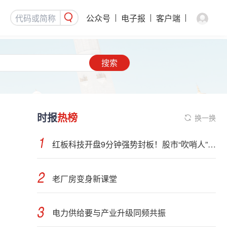
公众号
电子报
客户端
搜索
时报
热榜
换一换
红板科技开盘9分钟强势封板！股市“吹哨人”突然改口！市场风向变了？
老厂房变身新课堂
电力供给要与产业升级同频共振