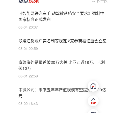
热点
视频
换一换
《智能网联汽车 自动驾驶系统安全要求》强制性
国家标准正式发布
08-04 20:37
涉嫌违反账户实名制等规定 2家券商被证监会立案
08-01 22:59
奇瑞海外销量首破20万大关 比亚迪近18万、吉利
破10万
08-01 22:59
中微公司：未来五年年产值规模有望提升至700亿
元
08-02 16:43