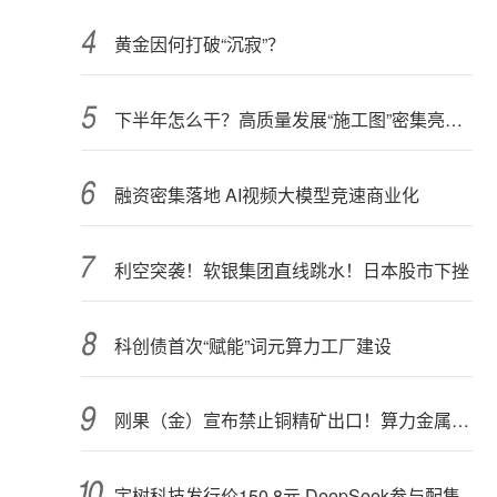
黄金因何打破“沉寂”？
下半年怎么干？高质量发展“施工图”密集亮相 聚焦主业提质增效 国资央企向AI要动能
融资密集落地 AI视频大模型竞速商业化
利空突袭！软银集团直线跳水！日本股市下挫
科创债首次“赋能”词元算力工厂建设
刚果（金）宣布禁止铜精矿出口！算力金属影响多大？
宇树科技发行价150.8元 DeepSeek参与配售