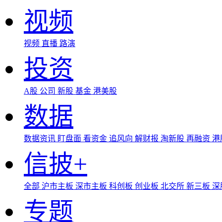
视频
视频
直播
路演
投资
A股
公司
新股
基金
港美股
数据
数据资讯
盯盘面
看资金
追风向
解财报
淘新股
再融资
港
信披+
全部
沪市主板
深市主板
科创板
创业板
北交所
新三板
深
专题