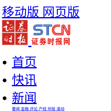
移动版
网页版
首页
快讯
新闻
要闻
金融
评论
产经
创投
滚动