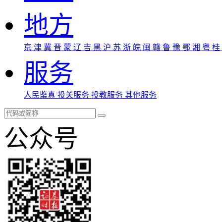
地方
京
津
冀
晋
蒙
辽
吉
黑
沪
苏
浙
皖
闽
赣
鲁
豫
鄂
湘
粤
桂
服务
人民鉴真
投关服务
投教服务
其他服务
公众号