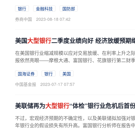
民涌向该银行的ATM机取现，部分地方...
银行
金融科技
国防部
券商中国
2023-08-18 07:42
美国
大型银行
二季度业绩向好 经济放缓预期
在美国银行业缩减规模以应对交易放缓、在利率上升之
报依然亮眼——摩根大通、富国银行、花旗银行第二财
绩单却未能支持美股齐涨——财报...
国海证券
银行
美国
中国基金报
2023-07-17 07:57
美联储再为
大型银行
“体检”银行业危机后首
不过，宏观经济预期的不确定性，以及美联储拟加强对
年银行业的假设损失有所升高。富国银行分析师在报告中表