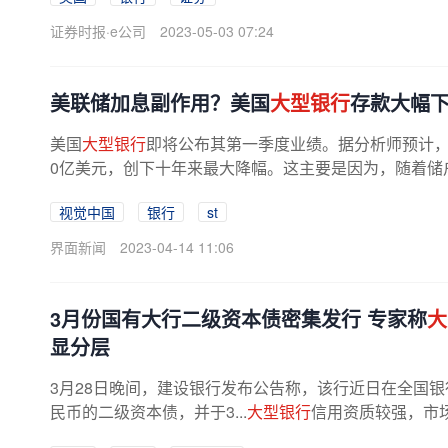
证券时报·e公司
2023-05-03 07:24
美联储加息副作用？美国
大型银行
存款大幅
美国
大型银行
即将公布其第一季度业绩。据分析师预计，
0亿美元，创下十年来最大降幅。这主要是因为，随着储户
视觉中国
银行
st
界面新闻
2023-04-14 11:06
3月份国有大行二级资本债密集发行 专家称
大
显分层
3月28日晚间，建设银行发布公告称，该行近日在全国银
民币的二级资本债，并于3...
大型银行
信用资质较强，市
险事件影响较
大
，市场信用偏好低。