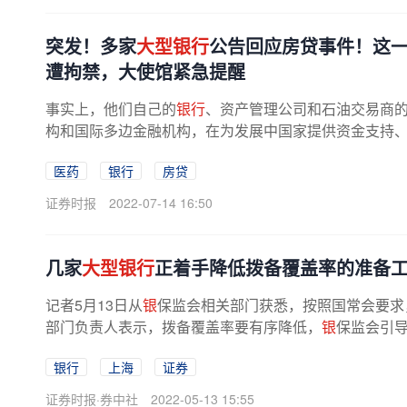
突发！多家
大型银行
公告回应房贷事件！这一
遭拘禁，大使馆紧急提醒
事实上，他们自己的
银行
、资产管理公司和石油交易商
构和国际多边金融机构，在为发展中国家提供资金支持、缓
医药
银行
房贷
证券时报
2022-07-14 16:50
几家
大型银行
正着手降低拨备覆盖率的准备
记者5月13日从
银
保监会相关部门获悉，按照国常会要求
部门负责人表示，拨备覆盖率要有序降低，
银
保监会引导
银行
上海
证券
证券时报·券中社
2022-05-13 15:55