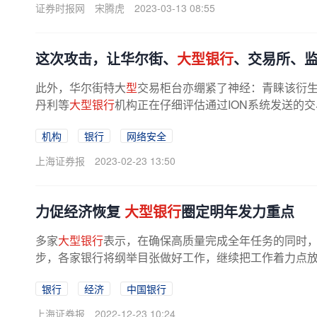
证券时报网
宋腾虎
2023-03-13 08:55
这次攻击，让华尔街、
大型银行
、交易所、
此外，华尔街特大
型
交易柜台亦绷紧了神经：青睐该衍
丹利等
大型银行
机构正在仔细评估通过ION系统发送的
型银行
在证券等市场的业务尚未被...
机构
银行
网络安全
上海证券报
2023-02-23 13:50
力促经济恢复
大型银行
圈定明年发力重点
多家
大型银行
表示，在确保高质量完成全年任务的同时
步，各家银行将纲举目张做好工作，继续把工作着力点放在
银行
经济
中国银行
上海证券报
2022-12-23 10:24