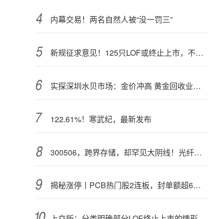
内幕交易！两名自然人被“没一罚三”
新规征求意见！125只LOF或终止上市，不影响基金正常投资运作
实探深圳水贝市场：金价冲高 黄金回收业务率先回暖
122.61%！寒武纪，最新发布
300506，跨界存储，却罕见大阴线！光纤需求激增，稀土细分原料，火了
揭秘涨停丨PCB热门股2连板，封单额超6亿元
上交所：分类明确部分LOF终止上市的情形和程序