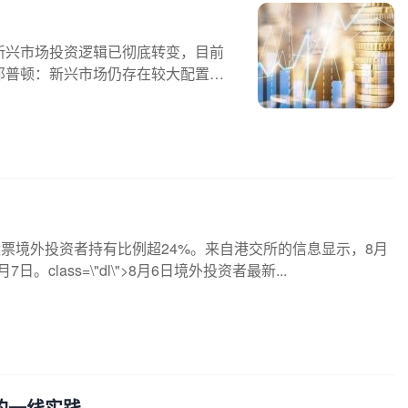
新兴市场投资逻辑已彻底转变，目前
邓普顿：新兴市场仍存在较大配置修
票境外投资者持有比例超24%。来自港交所的信息显示，8月
lass=\"dl\">8月6日境外投资者最新...
s的一线实践