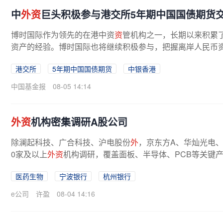
中
外资
巨头积极参与港交所5年期中国国债期货
博时国际作为领先的在港中资
资
管机构之一，长期以来积累
资产的经验。博时国际也将继续积极参与，把握离岸人民币
构纷纷点赞 中银香港全球市场交易...
港交所
5年期中国国债期货
中银香港
中国基金报
08-05 14:14
外资
机构密集调研A股公司
除澜起科技、广合科技、沪电股份
外
，京东方A、华灿光电
0家及以上
外资
机构调研，覆盖面板、半导体、PCB等关键
业安克创新、存储芯片龙头兆易创新等...
医药生物
宁波银行
杭州银行
e公司
许盈
08-04 14:16