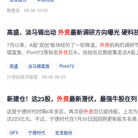
数据宝
08-06 10:03
高盛、淡马锡出动
外资
最新调研方向曝光 硬科
7月以来，A股“双创”板块经历了一轮降温，
外资
机构的调研
锡富敦、Point72等知名
外资
巨头，纷纷在近期密集走访A股上
高盛
淡马锡富敦
Point72
21世纪经济报道
08-06 08:33
新建仓！这23股，
外资
最新潜伏，最强牛股在列
这是宁德时代时隔4年多后，再次获
外资
百亿级持股，上次为
达223亿元。不过，宁德时代在7月30日因回购更新股东名单
十大流通股东名单，根据最新第十大...
QFII
宁德时代
宏发股份