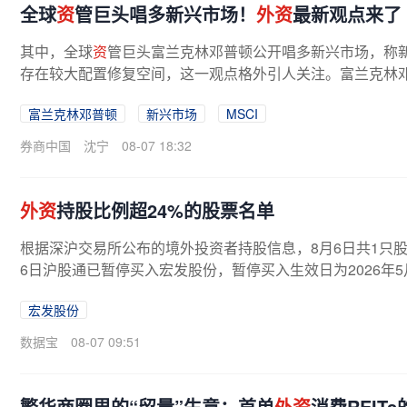
全球
资
管巨头唱多新兴市场！
外资
最新观点来了
其中，全球
资
管巨头富兰克林邓普顿公开唱多新兴市场，称
存在较大配置修复空间，这一观点格外引人关注。富兰克林
复空间 富兰克林邓普顿最新研报...
富兰克林邓普顿
新兴市场
MSCI
券商中国
沈宁
08-07 18:32
外资
持股比例超24%的股票名单
根据深沪交易所公布的境外投资者持股信息，8月6日共1只股
6日沪股通已暂停买入宏发股份，暂停买入生效日为2026年5月7日。c
宏发股份
数据宝
08-07 09:51
繁华商圈里的“留量”生意：首单
外资
消费REIT