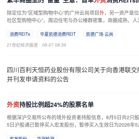
除定位为“区域型购物中心”的广州云尚项目
外
，另一资产是位
社区型购物中心”，周边住宅与办公楼群密集，商圈成熟、人流
消费REITs
华夏凯德消费REIT
凯德广场·云尚
21世纪经济报道
08-07 08:39
四川百利天恒药业股份有限公司关于向香港联交
并刊发申请资料的公告
外资
持股比例超24%的股票名单
根据深沪交易所公布的境外投资者持股信息，8月5日共2只股
5日沪股通已暂停买入宏发股份，暂停买入生效日为2026年5月7日。c
宏发股份
华测检测