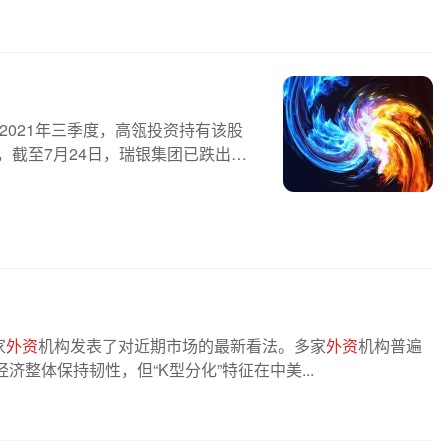
2021年三季度，高瓴投资持有该股
，截至7月24日，瑞银集团已跌出前
家
外资
机构发表了对近期市场的最新看法。多家
外资
机构普遍
济整体保持韧性，但“K型分化”特征在中美...