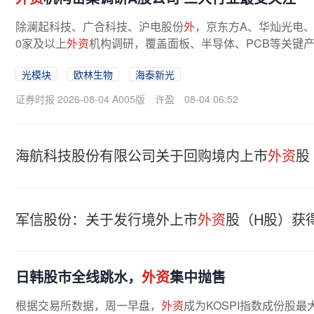
除澜起科技、广合科技、沪电股份
外
，京东方A、华灿光电
0家及以上
外资
机构调研，覆盖面板、半导体、PCB等关键
业安克创新、存储芯片龙头兆易创新等...
光模块
欧林生物
海泰新光
证券时报 2026-08-04 A005版
许盈
08-04 06:52
海航科技股份有限公司关于回购境内上市
外资
股
军信股份：关于发行境外上市
外资
股（H股）获
日韩股市全线跳水，
外资
集中抛售
根据交易所数据，周一早盘，
外资
成为KOSPI指数成份股