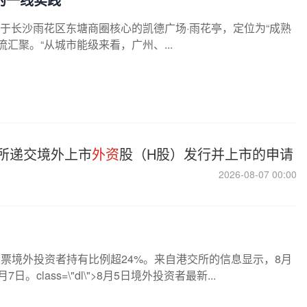
于长沙雨花区东塘商圈核心的凯德广场·雨花亭，定位为“成熟
汇聚。“从城市能级来看，广州、...
所递交境外上市
外资
股（H股）发行并上市的申请
2026-08-07 00:00
票境外投资者持有比例超24%。来自港交所的信息显示，8月
lass=\"dl\">8月5日境外投资者最新...