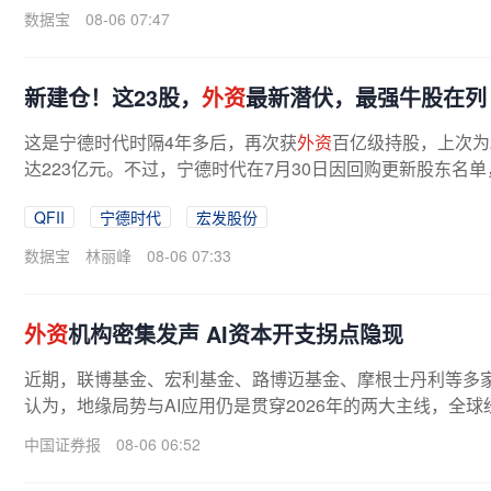
数据宝
08-06 07:47
新建仓！这23股，
外资
最新潜伏，最强牛股在列
这是宁德时代时隔4年多后，再次获
外资
百亿级持股，上次为
达223亿元。不过，宁德时代在7月30日因回购更新股东名单
十大流通股东名单，根据最新第十大...
QFII
宁德时代
宏发股份
数据宝
林丽峰
08-06 07:33
外资
机构密集发声 AI资本开支拐点隐现
近期，联博基金、宏利基金、路博迈基金、摩根士丹利等多
认为，地缘局势与AI应用仍是贯穿2026年的两大主线，全球经
中国证券报
08-06 06:52