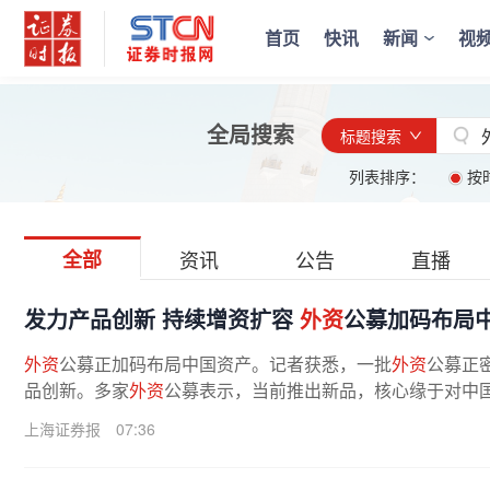
首页
快讯
新闻
视
全局搜索
标题搜索
列表排序：
按
全部
资讯
公告
直播
发力产品创新 持续增资扩容
外资
公募加码布局
外资
公募正加码布局中国资产。记者获悉，一批
外资
公募正
品创新。多家
外资
公募表示，当前推出新品，核心缘于对中国
上海证券报
07:36