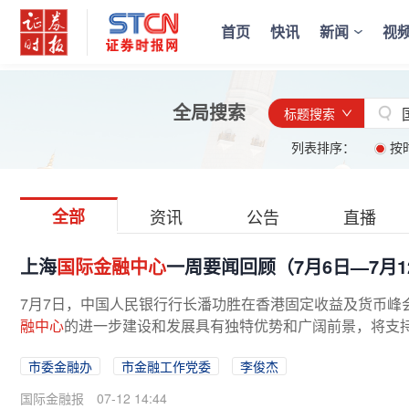
首页
快讯
新闻
视
全局搜索
标题搜索
列表排序：
按
全部
资讯
公告
直播
上海
国际金融中心
一周要闻回顾（7月6日—7月1
7月7日，中国人民银行行长潘功胜在香港固定收益及货币峰
融中心
的进一步建设和发展具有独特优势和广阔前景，将支
国际金融中心
。21.香港黄金中央清...
市委金融办
市金融工作党委
李俊杰
国际金融报
07-12 14:44