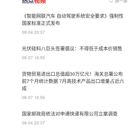
热点
视频
换一换
《智能网联汽车 自动驾驶系统安全要求》强制性
国家标准正式发布
08-04 20:37
光伏硅料八巨头签署倡议：不得低于成本价销售
08-07 16:55
货物贸易进出口总值超30万亿元！海关总署公布
前7个月统计数据 7月高技术产品出口增量占近六
成
08-07 16:56
国家邮政局依法对申通快递有限公司立案调查
08-04 20:37