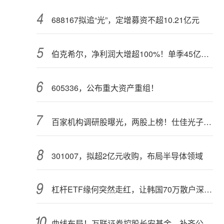
688167拟追“光”，定增募资不超10.21亿元
伯克希尔，净利润大增超100%！单季45亿美元回购
605336，公布重大资产重组！
百家机构调研股曝光，两股上榜！仕佳光子半年报业绩高增长
301007，拟超2亿元收购，布局半导体领域
杠杆ETF缘何突然走红，让韩国70万散户深陷泥潭？
曲线布局！万联证券控股长安基金，补齐公募业务关键拼图