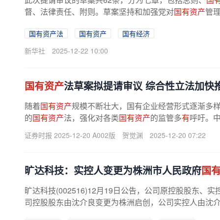
督、法律责任、附则。草案坚持和加强党对
国有资产
管理
国有资产法
国有资产
国有经济
新华社
2025-12-22 10:00
国有资产
法草案拟提请审议 综合性立法加快
随着
国有资产
规模不断壮大，国有企业经营形式逐渐多
的
国有资产
法，强化对各类
国有资产
的监管多
有
呼吁。
政研究》期刊署名文章中曾提出，...
证券时报 2025-12-20 A002版
贺觉渊
2025-12-20 07:22
旷达科技：实控人变更为株洲市人民政府
国
旷达科技(002516)12月19日公告，公司原控股股东、
司控股股东由沈介良变更为株洲启创，公司实控人由沈