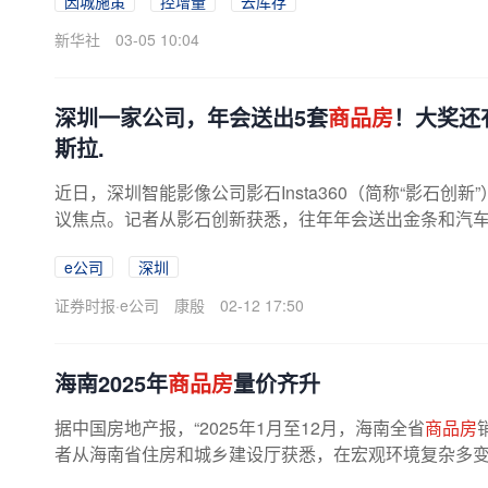
因城施策
控增量
去库存
新华社
03-05 10:04
深圳一家公司，年会送出5套
商品房
！大奖还
斯拉.
近日，深圳智能影像公司影石Insta360（简称“影石创新
议焦点。记者从影石创新获悉，往年年会送出金条和汽车
实在奖励回馈员工的杰出贡献...
e公司
深圳
证券时报·e公司
康殷
02-12 17:50
海南2025年
商品房
量价齐升
据中国房地产报，“2025年1月至12月，海南全省
商品房
者从海南省住房和城乡建设厅获悉，在宏观环境复杂多变、