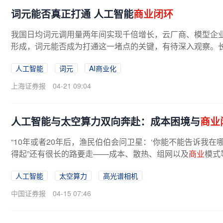
词元能否真正打通 人工智能
商业闭环
我国日均词元调用量两年间实现千倍增长，云厂商、模型企业
形成，词元能否成为打通这一堵点的关键，有待深入观察。长期
人工智能
词元
AI商业化
上海证券报
04-21 09:04
人工智能与太空算力双向奔赴：成本困境与
商业
“10年或者20年后，渔民伯伯会问卫星：‘你能不能告诉我在哪
得起”还有很长的路要走——成本、散热、组网以及
商业
模式
人工智能
太空算力
高光谱相机
中国证券报
04-15 07:46