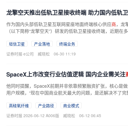
龙擎空天推出低轨卫星接收终端 助力国内低轨
作为国内头部低轨卫星互联网星座地面终端核心供应
商
，龙
（以下简称“龙擎空天”）研发的低轨卫星接收终端，近期在
度关注。“低轨卫星组网后，必须...
垣信卫星
产业落地
终端业务
证券时报·e公司
臧晓松
06-30 11:19
SpaceX上市改变行业估值逻辑 国内企业需关注
他同时提醒，SpaceX前期并非依靠频繁融资扩张，核心是
用户规模，“现在中国商业航天最大的问题，是还解决不了完
步都踩准需求往前走的。王龙进一步...
高硅氧纤维
产业路径
商业模式
证券时报 2026-06-12 A006版
臧晓松
06-12 06:45