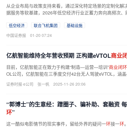
从企业布局与政策支持来看，通过深化特定场景的定制化解
据服务等软基建，2026年低空经济行业正蓄力奔向高频次、
低空经济
联合飞机集团
基础设施
中国证券报
01-20 07:24
亿航智能维持全年营收预期 正构建eVTOL
商业
目前，亿航智能正在致力于构建“制造—运营—培训”
商业闭环
OL公司，亿航智能在三季度交付42台无人驾驶eVTOL，涵盖4
5。这一数字较上年同期的63架、上一...
证券时报·e公司
张一帆
2025-11-26 20:06
“郭博士”的生意经：蹭圈子、骗补助、套融资 
环
”
这一酷似电影情节的现实事件，留给外界的疑问一
环
接一
环