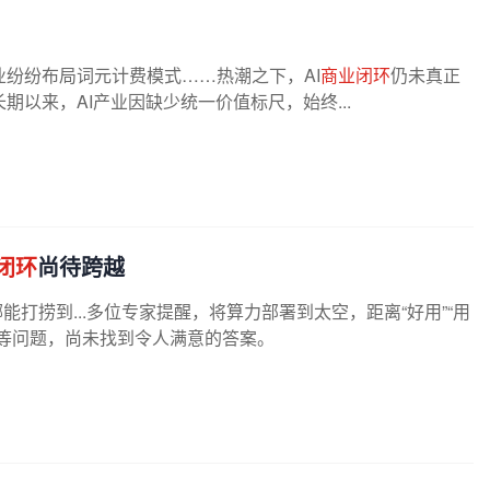
纷纷布局词元计费模式……热潮之下，AI
商业闭环
仍未真正
以来，AI产业因缺少统一价值标尺，始终...
闭环
尚待跨越
能打捞到...多位专家提醒，将算力部署到太空，距离“好用”“用
等问题，尚未找到令人满意的答案。