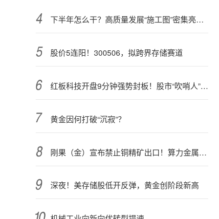
下半年怎么干？高质量发展“施工图”密集亮相 聚焦主业提质增效 国资央企向AI要动能
股价5连阳！300506，拟跨界存储赛道
红板科技开盘9分钟强势封板！股市“吹哨人”突然改口！市场风向变了？
黄金因何打破“沉寂”？
刚果（金）宣布禁止铜精矿出口！算力金属影响多大？
深夜！美存储股低开反弹，黄金创阶段新高
机械工业向新向优转型提速