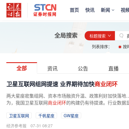
首页
快讯
新闻
视
全局搜索
标题搜索
列表排序：
按
全部
资讯
公告
直播
卫星互联网组网提速 业界期待加快
商业闭环
两大星座密集组网、资本市场融资升温、政策利好加快落地
为，我国卫星互联网
商业闭环
的构建仍有待提速。行业数据显示
卫星互联网
千帆星座
GW星座
经济参考报
07-31 08:27