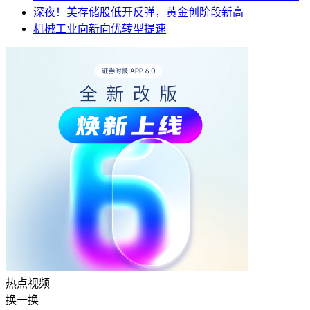
深夜！美存储股低开反弹，黄金创阶段新高
机械工业向新向优转型提速
热点
视频
换一换