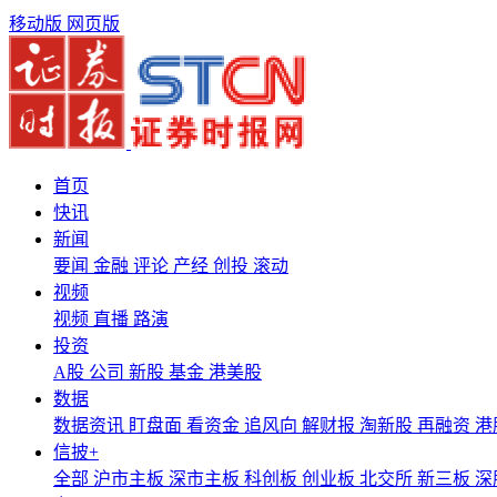
移动版
网页版
首页
快讯
新闻
要闻
金融
评论
产经
创投
滚动
视频
视频
直播
路演
投资
A股
公司
新股
基金
港美股
数据
数据资讯
盯盘面
看资金
追风向
解财报
淘新股
再融资
港
信披+
全部
沪市主板
深市主板
科创板
创业板
北交所
新三板
深