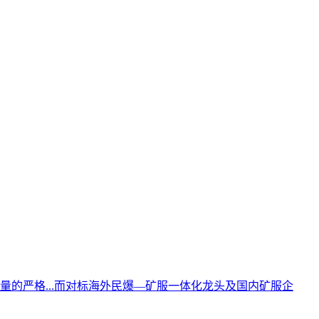
的严格...而对标海外民爆—矿服一体化龙头及国内矿服企