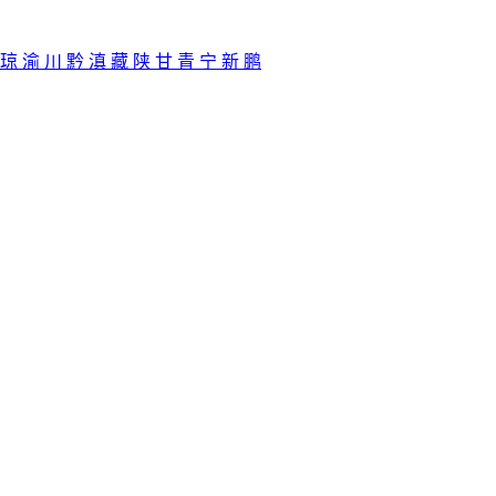
琼
渝
川
黔
滇
藏
陕
甘
青
宁
新
鹏