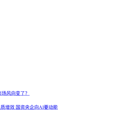
市场风向变了？
质增效 国资央企向AI要动能