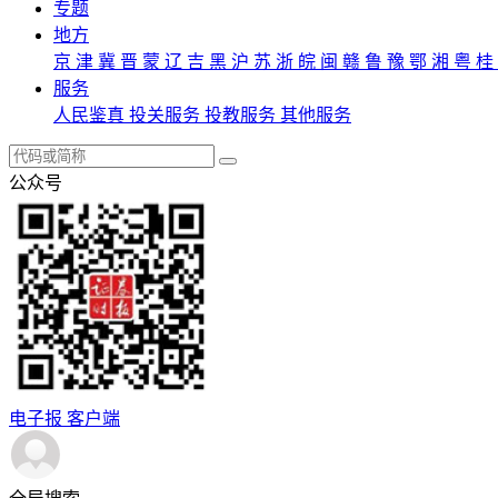
专题
地方
京
津
冀
晋
蒙
辽
吉
黑
沪
苏
浙
皖
闽
赣
鲁
豫
鄂
湘
粤
桂
服务
人民鉴真
投关服务
投教服务
其他服务
公众号
电子报
客户端