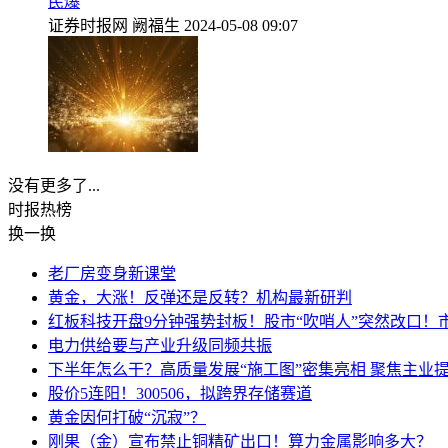
民爆
证券时报网
阙福生
2024-05-08 09:07
没有更多了...
时报
热榜
换一换
老厂房变身新课堂
黄金，大涨！反弹还是反转？机构最新研判
红板科技开盘9分钟强势封板！股市“吹哨人”突然改口！
电力供给要与产业升级同频共振
下半年怎么干？高质量发展“施工图”密集亮相 聚焦主业提
股价5连阳！300506，拟跨界存储赛道
黄金因何打破“沉寂”？
刚果（金）宣布禁止铜精矿出口！算力金属影响多大？