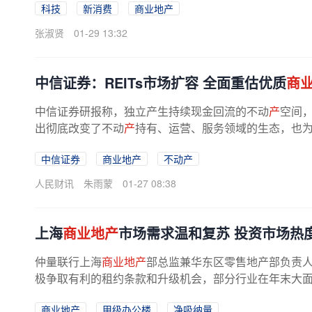
科技
新消费
商业地产
张淑贤
01-29 13:32
中信证券：REITs市场扩容 全面重估优质
商
中信证券研报称，独立产生持续现金回流的不动
产
空间，
出彻底改变了不动
产
持有、运营、服务领域的生态，也
中信证券
商业地产
不动产
人民财讯
朱雨蒙
01-27 08:38
上海
商业地产
市场需求温和复苏 投资市场热
仲量联行上海
商业地产
部总监兼华东区零售地产部负责人
极争取有利的租约条款和升级机会，部分行业在年末大面积成
商业地产
甲级办公楼
净吸纳量