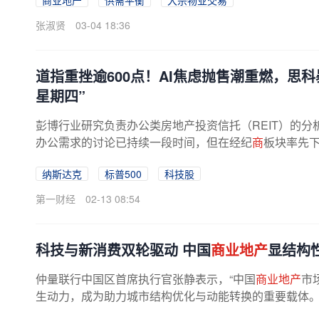
商业地产
供需平衡
大宗物业交易
张淑贤
03-04 18:36
道指重挫逾600点！AI焦虑抛售潮重燃，思科
星期四”
彭博行业研究负责办公类房地产投资信托（REIT）的分
办公需求的讨论已持续一段时间，但在经纪
商
板块率先
业地产
风险。晨星分析师肖恩·...
纳斯达克
标普500
科技股
第一财经
02-13 08:54
科技与新消费双轮驱动 中国
商业地产
显结构
仲量联行中国区首席执行官张静表示，“中国
商业地产
市
生动力，成为助力城市结构优化与动能转换的重要载体。2