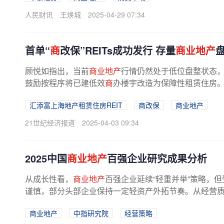
人民财讯
王焕城
2025-04-29 07:34
首单“
商
改保”REITs成功发行 存量
商业地产
顾悦如指出，当前
商业地产
行情仍然处于低位盘整状态，
鼓励按程序将已建低效
商
办楼宇改造为保障性租赁住房。
汇添富上海地产租赁住房REIT
商改保
商业地产
21世纪经济报道
2025-04-03 09:34
2025中国
商业地产
百强企业研究成果分析
从成长性看，
商业地产
百强企业延续“轻重并举”策略，但
谨慎，部分头部企业保持一定轻资产外拓节奏。从经营质量
商业地产
中指研究院
经营策略