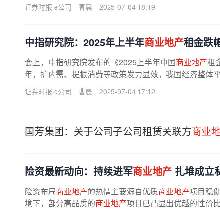
窄，但
商
办租赁需求仍偏弱，头部企业...
证券时报·e公司
曹晨
2025-07-04 18:19
中指研究院：2025年上半年
商业地产
租金跌
会上，中指研究院发布的《2025上半年中国
商业地产
租
年，扩内需、提振消费等政策发力显效，我国经济整体
求持续释放，上半年
商业地产
租金跌幅...
证券时报·e公司
曹晨
2025-07-04 17:12
国芳集团：关于公司子公司租赁关联方
商业
险资最新动向：持续进军
商业地产
扎堆成立
险资布局
商业地产
的热情主要源自优质
商业地产
项目稳
境下，部分高品质的
商业地产
项目已凸显出优越的性价