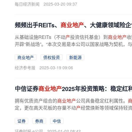
每日经济新闻
2025-03-20 09:37
频频出手REITs、
商业地产
、大健康领域险企
从基础设施REITs（不动
产
投资信托基金）到
商业地产
收
开辟“新战场”。“本次交易是本公司以国家战略为契机，与合
商业地产
债权投资
新能源
经济参考报
2025-03-19 09:06
中信证券
商业地产
2025年投资策略：稳定红
拥有优质资产组合的
商业地产
公司具备稳定红利属性。
定，更在高天花板的存量不动
产
经营焕新等领域保持轻资
证券
券商
中信
证券时报·e公司
2025-01-02 08:42