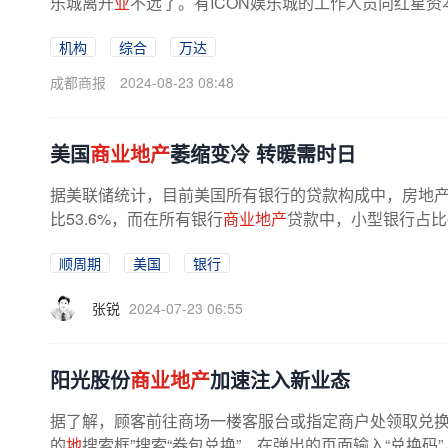
乐城离开
业
不远了。有ICON娱乐城的工作人员向红星资本
机构
综合
万达
成都商报
2024-08-23 08:48
美国
商业地产
萎缩变冷 转暖需时日
据美联储统计，目前美国所有银行的贷款构成中，房地产贷
比53.6%，而在所有银行
商业地产
贷款中，小型银行占比6
重，总计约2.99万亿美元的
商业地产
贷款...
顺周期
美国
银行
张锐
2024-07-23 06:55
阳光股份
商业地产
加速注入新业态
据了解，顾客前往商场一楼客服台或指定商户处领取兑换
的
地
搜索框”搜索“券包兑换”，在弹出的页面输入“兑换