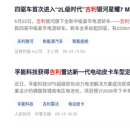
四驱车首次进入“2L级时代”
吉利
银河星耀7 M
5月22日，
吉利
银河旗下全新中级豪华电混轿车——
吉利
款四驱中级豪华电混轿车。新车全系标配四驱，有220km四
km四驱领航版、220km四驱远航版4个版本...
吉利银河
新能源汽车
智能座舱
证券时报·e公司
王小伟
05-23 15:54
孚能科技获得
吉利
雷达新一代电动皮卡车型
近日，孚能科技SPS超级软包动力电池解决方案成功获
案设计的磷酸铁锂高电压电池包，项目预计2026年下半
孚能科技
吉利雷达
电动皮卡
人民财讯
许擎天梅
05-15 18:32