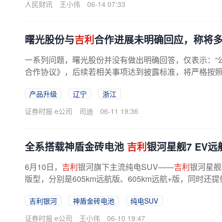
人民财讯
王小伟
06-14 07:33
曙光股份与
吉利
合作进展未明确回应，称将
一系列问题，曙光股份并没有做出明确回答，仅表示：“
合作协议》，后续若相关事项达到披露标准，将严格按
信息披露义务。
产品升级
辽宁
浙江
证券时报·e公司
司迪
06-11 19:36
全系搭载神盾金砖电池
吉利
银河星舰7 EV远
6月10日，
吉利
银河旗下主流纯电SUV——
吉利
银河星舰
版型，分别是605km远航版、605km远航+版，同时还
减10000元。权益后，
吉利
银河星舰7 EV远航...
吉利银河
神盾金砖电池
纯电SUV
证券时报·e公司
王小伟
06-10 19:47