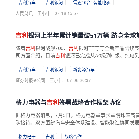
吉利汽车
吉利银河
雷霆16合1智能电驱
人民财讯
王小伟
07-16 15:57
吉利
银河上半年累计销量破51万辆 跻身全球
随着
吉利
银河战舰700、
吉利
银河TT等等全新产品陆续
司方面介绍，目前
吉利
银河已完成从A0级到C级、纯电
V、高端MPV以及硬派越野的全品类布局...
吉利汽车
吉利银河
新能源汽车
证券时报·e公司
王小伟
07-06 20:37
格力电器与
吉利
签署战略合作框架协议
据格力电器消息，7月3日，格力电器董事长董明珠率高
队接待。双方围绕汽车安全体系建设、智能制造协同发展与
格力电器
吉利
战略合作