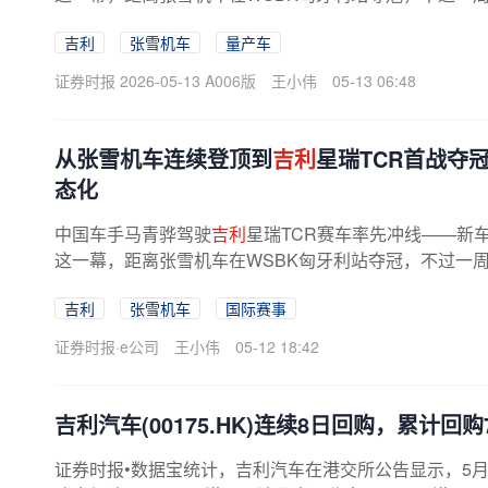
车先后站上国际顶级赛事的最高领奖台...
吉利
张雪机车
量产车
证券时报 2026-05-13 A006版
王小伟
05-13 06:48
从张雪机车连续登顶到
吉利
星瑞TCR首战夺
态化
中国车手马青骅驾驶
吉利
星瑞TCR赛车率先冲线——新
这一幕，距离张雪机车在WSBK匈牙利站夺冠，不过一
车先后站上国际顶级赛事的最高领奖台...
吉利
张雪机车
国际赛事
证券时报·e公司
王小伟
05-12 18:42
吉利汽车(00175.HK)连续8日回购，累计回购7
证券时报•数据宝统计，吉利汽车在港交所公告显示，5月11日