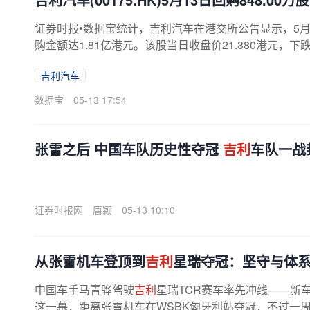
证券时报•数据宝统计，吉利汽车在港交所公告显示，5月13日
购金额达1.81亿港元。该股当日收盘价21.380港元，下跌5.
吉利汽车
数据宝
05-13 17:54
张雪之后 中国车队历史性夺冠
吉利
车队一战
证券时报网
唐颖
05-13 10:10
从张雪机车登顶到
吉利
星瑞夺冠：坚守与体系
中国车手马青骅驾驶
吉利
星瑞TCR赛车率先冲线——新
这一幕，距离张雪机车在WSBK匈牙利站夺冠，不过一