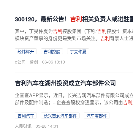
300120，最新公告！
吉利
相关负责人或进驻
其中，丁旻仲夏为
吉利
控股集团（下称“
吉利
控股”）资
模块资产董事的身份更是受到市场关注。
吉利
背景人士进
年，他具有多年全球资产投资并购、...
经纬辉开
吉利控股
丁旻仲夏
e公司
曾剑
06-06 19:19
吉利汽车在湖州投资成立汽车部件公司
企查查APP显示，近日，长兴吉润汽车部件有限公司成
部件及配件制造；...企查查股权穿透显示，该公司由
吉利
吉利汽车
长兴吉润汽车部件
汽车零部件
人民财讯
05-28 14:01