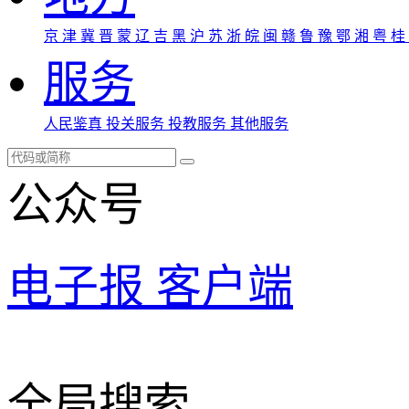
京
津
冀
晋
蒙
辽
吉
黑
沪
苏
浙
皖
闽
赣
鲁
豫
鄂
湘
粤
桂
服务
人民鉴真
投关服务
投教服务
其他服务
公众号
电子报
客户端
全局搜索