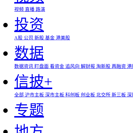
视频
直播
路演
投资
A股
公司
新股
基金
港美股
数据
数据资讯
盯盘面
看资金
追风向
解财报
淘新股
再融资
港
信披+
全部
沪市主板
深市主板
科创板
创业板
北交所
新三板
深
专题
地方