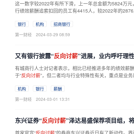
这一数字较2022年有所下滑，上一年总金额为5824万
行绩效薪酬追索扣回的员工有4415人，较2022年的287
银行
机构
招商银行
第一财经
2024-03-29 08:59
又有银行披露“
反向讨薪
”进展，业内呼吁理
有城商行人士对记者表示，相比已经推进多年的绩效薪
于“
反向讨薪
”，但二者均与行业特殊性有关，重点是业务风
机构
银行
薪酬
第一财经
2024-03-01 13:31
东兴证券“
反向讨薪
”泽达易盛保荐项目组，
首家官宣“
反向讨薪
”的券商东兴证券近日有了新动作。