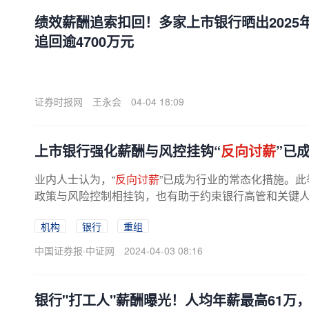
绩效薪酬追索扣回！多家上市银行晒出2025年
追回逾4700万元
证券时报网
王永会
04-04 18:09
上市银行强化薪酬与风控挂钩“
反向讨薪
”已
业内人士认为，“
反向讨薪
”已成为行业的常态化措施。
政策与风险控制相挂钩，也有助于约束银行高管和关键
性。多数银行建立相关机制 根据已...
机构
银行
重组
中国证券报·中证网
2024-04-03 08:16
银行"打工人"薪酬曝光！人均年薪最高61万，