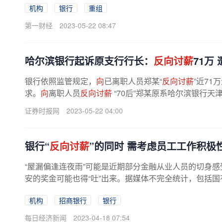
机构
银行
重组
第一财经
2023-05-22 08:47
哈尔滨银行起诉原支行行长：
反向讨薪
71万
银行依照监管规定，
向
已离职人员郑某“
反向讨薪
”近7
求。
向
离职人员
反向讨薪
“70后”郑某原系哈尔滨银行天津
证券时报网
2023-05-22 04:00
银行“
反向讨薪
”的同时 需考虑员工工作积极
“屋漏偏逢连夜雨”可能是近期部分金融从业人员的切身感
安的奖金可能也得“吐”出来。据媒体不完全统计，包括国
机构
招商银行
银行
每日经济新闻
2023-04-18 07:54