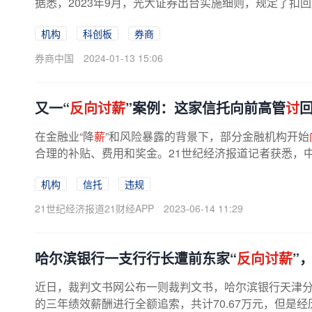
据悉，2023年9月，光大证券出台实施细则，规定了扣
果弄虚作假、错误发放薪酬、违反...
机构
科创板
券商
券商中国
2024-01-13 15:06
又一“
反向讨薪
”案例：这家信托向前高管
讨
回
在金融业“降
薪
”和风险暴露的背景下，部分金融机构开始
合理的补贴、费用和奖金。21世纪经济报道记者获悉，
“不当得利纠纷”的二审民事...
机构
信托
违规
21世纪经济报道21财经APP
2023-06-14 11:29
哈尔滨银行一支行行长遭前东家“
反向讨薪
”
近日，裁判文书网公布一则裁判文书，哈尔滨银行天津
的三年绩效薪酬进行全额追索，共计70.67万元，但是经历