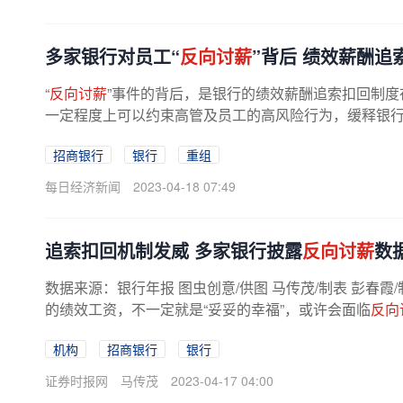
多家银行对员工“
反向讨薪
”背后 绩效薪酬追
“
反向讨薪
”事件的背后，是银行的绩效薪酬追索扣回制
一定程度上可以约束高管及员工的高风险行为，缓释银行的
招商银行
银行
重组
每日经济新闻
2023-04-18 07:49
追索扣回机制发威 多家银行披露
反向讨薪
数
数据来源：银行年报 图虫创意/供图 马传茂/制表 彭春霞
的绩效工资，不一定就是“妥妥的幸福”，或许会面临
反向
上市银行年报发现，个别银行...
机构
招商银行
银行
证券时报网
马传茂
2023-04-17 04:00