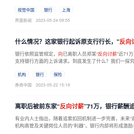
视觉中国
银行
上海
界面新闻
2023-05-24 09:55
什么情况？这家银行起诉原支行行长，"
反向
银行依照监管规定，
向
已离职人员郑某“
反向讨薪
”近7
支持银行方面的上诉请求。到底发生了什么？我们一探
原系哈尔滨银行天津滨海...
机构
银行
保险
券商中国
2023-05-22 15:19
离职后被前东家“
反向讨薪
”71万，银行薪酬
有业内人士指出，随着追索扣回机制进一步完善，未来“
机构高管及关键岗位人员的“利器”，银行内部将形成激
配的环境。离职后被前东家...