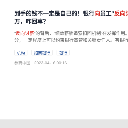
到手的钱不一定是自己的！银行
向
员工"
反向
万，咋回事？
“
反向讨薪
”的背后，“绩效薪酬追索扣回机制”在发挥作
分，一定程度上可以约束银行高管和关键责任人。有银
续趋严，从业人员绩效薪酬追索...
机构
招商银行
银行
券商中国
2023-04-16 00:16