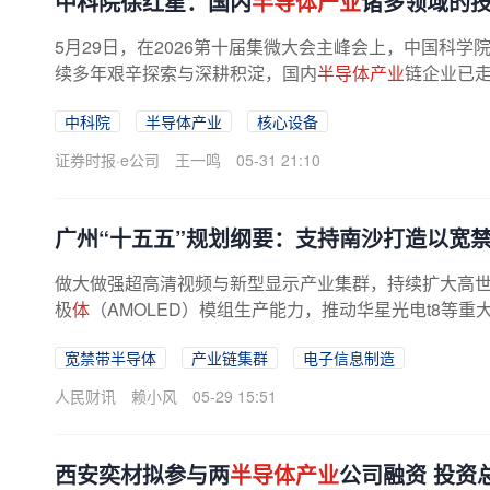
中科院徐红星：国内
半导体产业
诸多领域的
5月29日，在2026第十届集微大会主峰会上，中国科
续多年艰辛探索与深耕积淀，国内
半导体产业
链企业已
心态愈发安稳、发展步伐愈发踏实。...
中科院
半导体产业
核心设备
证券时报·e公司
王一鸣
05-31 21:10
广州“十五五”规划纲要：支持南沙打造以宽
做大做强超高清视频与新型显示产业集群，持续扩大高
极
体
（AMOLED）模组生产能力，推动华星光电t8等
新中心、国家新型显示技术创新中心...
宽禁带半导体
产业链集群
电子信息制造
人民财讯
赖小风
05-29 15:51
西安奕材拟参与两
半导体产业
公司融资 投资