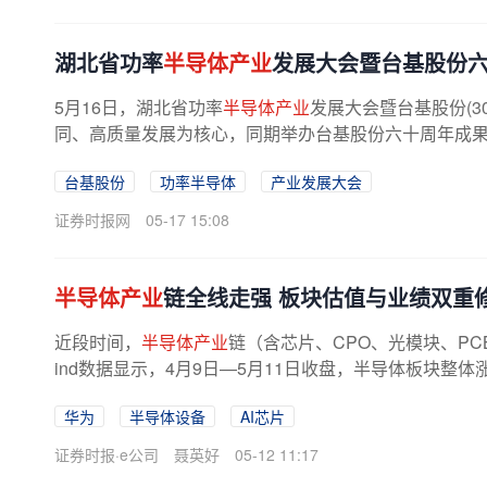
湖北省功率
半导体产业
发展大会暨台基股份
5月16日，湖北省功率
半导体产业
发展大会暨台基股份(3
同、高质量发展为核心，同期举办台基股份六十周年成
台基股份
功率半导体
产业发展大会
证券时报网
05-17 15:08
半导体产业
链全线走强 板块估值与业绩双重
近段时间，
半导体产业
链（含芯片、CPO、光模块、P
ind数据显示，4月9日—5月11日收盘，半导体板块整
值与业绩双重修复。AI大模型训练与推理...
华为
半导体设备
AI芯片
证券时报·e公司
聂英好
05-12 11:17