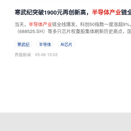
寒武纪突破1900元再创新高，
半导体产业
链
当天，
半导体产业
链全线爆发，科创50指数一度涨超9%，海
（688525.SH）等多只芯片权重股集体刷新历史高点，
寒武纪
半导体
AI芯片
界面新闻
05-06 15:03