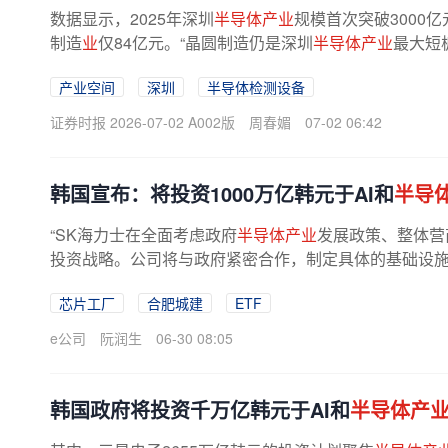
数据显示，2025年深圳
半导体产业
规模首次突破3000
制造
业
仅84亿元。“晶圆制造仍是深圳
半导体产业
最大短
制程晶圆线数量偏少，本地芯片设计...
产业空间
深圳
半导体检测设备
证券时报 2026-07-02 A002版
周春媚
07-02 06:42
韩国宣布：将投资1000万亿韩元于AI和
半导
“SK海力士在全面考虑政府
半导体产业
发展政策、整体营
投资战略。公司将与政府紧密合作，制定具体的基础设施
示，由于大型晶圆厂需要稳定的电力...
芯片工厂
合肥城建
ETF
e公司
阮润生
06-30 08:05
韩国政府将投资千万亿韩元于AI和
半导体产