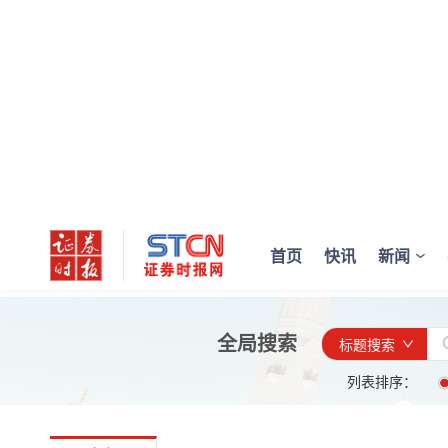
首页
快讯
新闻
全局搜索
标题搜索
列表排序：