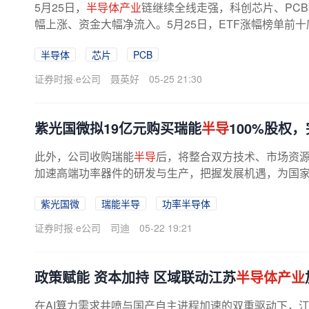
5月25日，
半导体产业
链继续全线走强，科创芯片、PC
幅上涨、资金大幅净流入。5月25日，ETF涨幅榜单前
电路赛道。从行业发展层面看，全球...
半导体
芯片
PCB
证券时报·e公司
聂英好
05-25 21:30
紫光国微拟19亿元购买瑞能
半导
100%股权
此外，公司收购瑞能
半导
后，将整合双方技术、市场资
加速高端功率器件的研发与生产，把握发展机遇，为国
次交易，公司可利用瑞能
半导
的技术...
紫光国微
瑞能半导
功率半导体
证券时报·e公司
司迪
05-22 19:21
政策赋能 资本加持 区域联动江苏
半导体产业
在AI算力需求井喷与国产自主进程加速的双重驱动下，