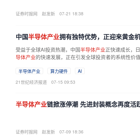
证券时报网
赵发新
07-21 18:38
中国
半导体产业
拥有独特优势，正迎来黄金
受益于全球AI投资热潮，中国
半导体产业
正快速成长，日
导体产业
的快速发展，正在引发全球投资者的系统性价值
半导体产业
算力硬件
AI
21世纪经济报道
07-15 09:53
半导体产业
链掀涨停潮 先进封装概念再度活
证券时报网
赵发新
07-09 18:36