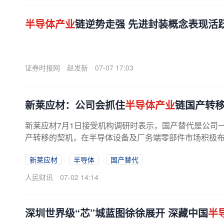
半导体产业
链逆势走强 先进封装概念表现活
证券时报网
赵发新
07-07 17:03
新莱应材：公司会抓住
半导体产业
链国产转移
新莱应材7月1日接受机构调研时表示，国产替代是公司
产转移的契机，在半导体设备及厂务端零部件市场积极布局
新莱应材
半导体
国产替代
人民财讯
07-02 14:14
深圳世界级“芯”城蓝图徐徐展开 深藏中国
半