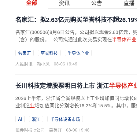
全部
资讯
公告
直播
名家汇：拟2.63亿元购买至誉科技不超26.19
名家汇(300506)8月6日公告，公司拟以现金2.63亿元
（含）的股份。...公司拟通过此次交易实现在
半导体产业
名家汇
至誉科技
半导体产业
人民财讯
赖小风
08-06 19:49
长川科技定增股票明日将上市 浙江
半导体产
2026上半年，浙江省全省规模以上工业增加值同比增长8
业制造
业
增加值同比分别增长16.2%和15.5%。其中
量增长37.6%。中信证券认为，AI正成为...
AI
浙江
半导体设备市场
证券时报·e公司
聂英好
08-06 19:48