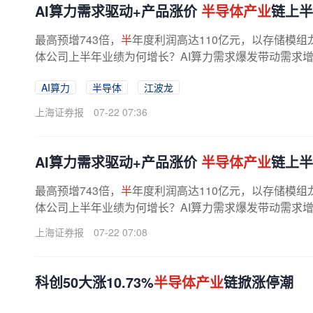
AI算力需求驱动+产品涨价
半导体产业
链上半
最高预增743倍，
半
年度利润高达110亿元，以存储模
体公司上半年业绩为何增长？AI算力需求爆发带动需求增长
AI算力
半导体
江波龙
上海证券报
07-22 07:36
AI算力需求驱动+产品涨价
半导体产业
链上半
最高预增743倍，
半
年度利润高达110亿元，以存储模
体公司上半年业绩为何增长？AI算力需求爆发带动需求增长
上海证券报
07-22 07:08
科创50大涨10.73%
半导体产业
链掀涨停潮