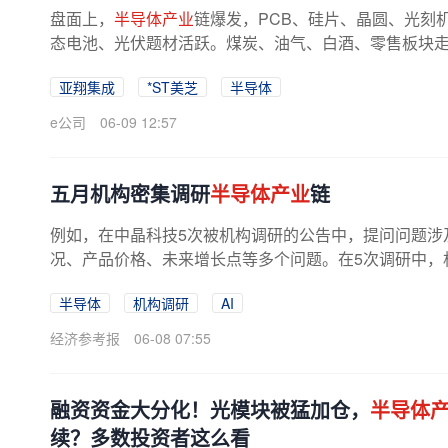
盘面上，
半导体产业
链爆发，PCB、硅片、晶圆、光刻机
态电池、光伏题材活跃。煤炭、油气、白酒、零售板块
强，其中半导体设备股活跃，洁净室方向...
亚翔集成
*ST美芝
半导体
e公司
06-09 12:57
五月机构密集调研
半导体产业
链
例如，在中晶科技5次被机构调研的公告中，提问问题涉
况、产品价格、未来增长点等多个问题。在5次调研中，机构
半导体
机构调研
AI
经济参考报
06-08 07:55
融资资金大分化！光模块被猛加仓，
半导体
续？多数投资者这么看