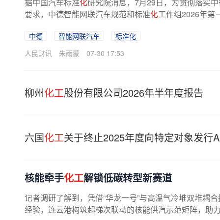
据中国汽车标准
化
研究院消息，7月29日，为贯彻落实
要求，中德智能网联汽车规范和标准
化
工作组2026年
中德
智能网联汽车
标准化
人民财讯
朱雨蒙
07-30 17:53
柳州
化工
股份有限公司2026年半年度报告
六国
化工
关于终止2025年度向特定对象发行
核能牵手
化工
解锁低碳转型新赛道
记者调研了解到，凭借“华龙一号”与高温气冷堆双堆耦合
经验，连云港构筑起梯次联动的核能供汽示范矩阵，助力