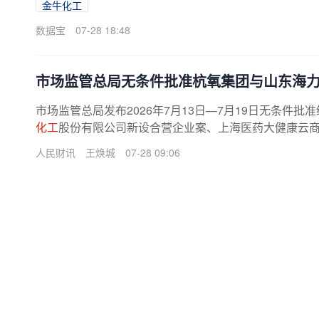
金牛化工
数据宝
07-28 18:48
市场监管总局无条件批准杭氧集团与山东海
市场监管总局发布2026年7月13日—7月19日无条
化工
股份有限公司新设合营企业案、上海医药大健康云商股
人民财讯
王焕城
07-28 09:06
磷
化工
产业链扩产潮起 ST司特拟8.66亿元加
证券时报记者 黄翔随着磷
化工
景气度持续攀升，产业链上
“采、选、加”一体
化
布局的磷
化工
企业壁垒稳固，长景气
新能源材料
市场扩张
产能落地
证券时报 2026-07-28 A005版
黄翔
07-28 06:46