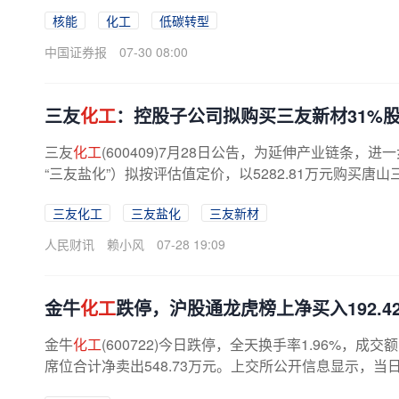
准
化
推广。连云港形成的...
核能
化工
低碳转型
中国证券报
07-30 08:00
三友
化工
：控股子公司拟购买三友新材31%股
三友
化工
(600409)7月28日公告，为延伸产业链条
“三友盐化”）拟按评估值定价，以5282.81万元购买唐山
三友化工
三友盐化
三友新材
人民财讯
赖小风
07-28 19:09
金牛
化工
跌停，沪股通龙虎榜上净买入192.4
金牛
化工
(600722)今日跌停，全天换手率1.96%，成
席位合计净卖出548.73万元。上交所公开信息显示，当日该