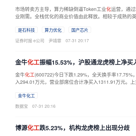
市场转卖方主导，算力稀缺倒逼Token工业
化
运营，通过
业刚需。全栈优化的商业价值由此释放。相较于成熟的
适配难度高，底层工具链、接口标准...
是石科技
算力优化
国产芯片
证券时报·e公司
尹靖霏
07-31 20:17
金牛
化工
振幅15.53%，沪股通龙虎榜上净买入2
金牛
化工
(600722)今日下跌1.29%，全天换手率17.
入294.01万元，营业部席位合计净买入1311.91万元。
金牛化工
数据宝
07-31 20:16
博源
化工
跌5.23%，机构龙虎榜上出现分歧