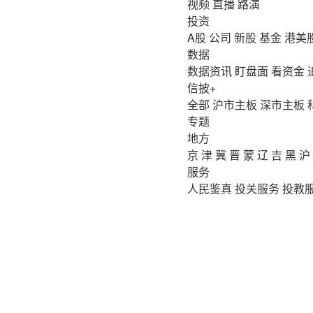
视频
直播
路演
投资
A股
公司
新股
基金
港美
数据
数据资讯
盯盘面
看资金
信披+
全部
沪市主板
深市主板
专题
地方
京
津
冀
晋
蒙
辽
吉
黑
沪
服务
人民鉴真
投关服务
投教