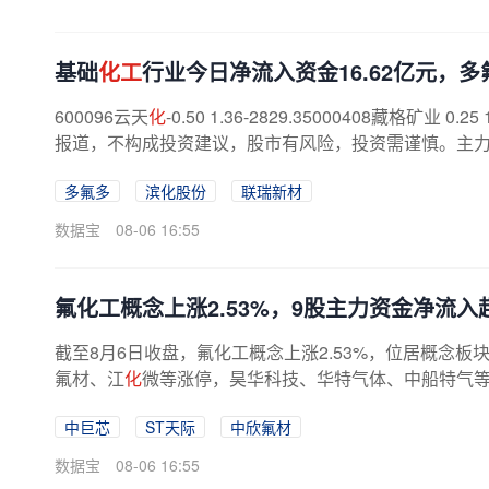
基础
化工
行业今日净流入资金16.62亿元，
600096云天
化
-0.50 1.36-2829.35000408藏格矿业 0.2
报道，不构成投资建议，股市有风险，投资需谨慎。主力资
多氟多
滨化股份
联瑞新材
数据宝
08-06 16:55
氟化工概念上涨2.53%，9股主力资金净流入
截至8月6日收盘，氟化工概念上涨2.53%，位居概念板
氟材、江
化
微等涨停，昊华科技、华特气体、中船特气等涨幅居前
中巨芯
ST天际
中欣氟材
数据宝
08-06 16:55