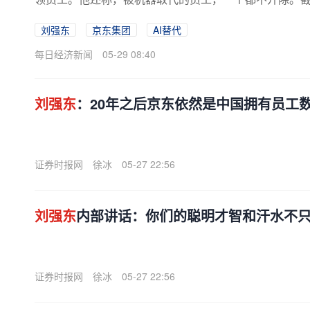
刘强东
京东集团
AI替代
每日经济新闻
05-29 08:40
刘强东
：20年之后京东依然是中国拥有员工
证券时报网
徐冰
05-27 22:56
刘强东
内部讲话：你们的聪明才智和汗水不
证券时报网
徐冰
05-27 22:56