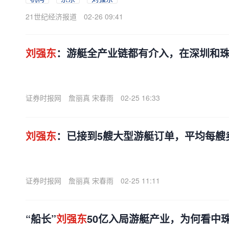
21世纪经济报道
02-26 09:41
刘强东
：游艇全产业链都有介入，在深圳和
证券时报网
詹丽真 宋春雨
02-25 16:33
刘强东
：已接到5艘大型游艇订单，平均每艘卖
证券时报网
詹丽真 宋春雨
02-25 11:11
“船长”
刘强东
50亿入局游艇产业，为何看中