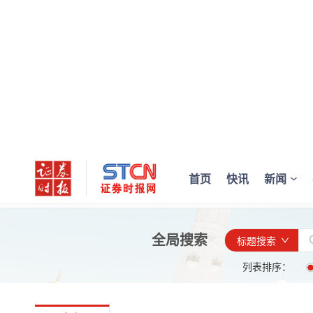
首页
快讯
新闻
全局搜索
标题搜索
列表排序：