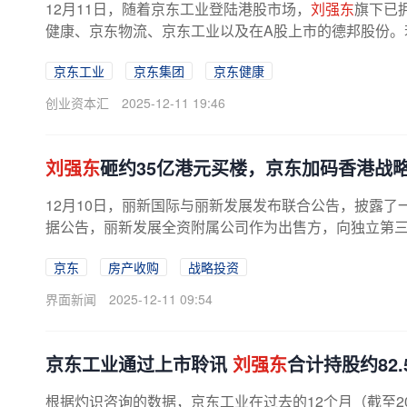
12月11日，随着京东工业登陆港股市场，
刘强东
旗下已
健康、京东物流、京东工业以及在A股上市的德邦股份。
强东
则已拥有6家上市公司。在后备...
京东工业
京东集团
京东健康
创业资本汇
2025-12-11 19:46
刘强东
砸约35亿港元买楼，京东加码香港战
12月10日，丽新国际与丽新发展发布联合公告，披露了
据公告，丽新发展全资附属公司作为出售方，向独立第三方买方Jasmin
京东
房产收购
战略投资
界面新闻
2025-12-11 09:54
京东工业通过上市聆讯
刘强东
合计持股约82.
根据灼识咨询的数据，京东工业在过去的12个月（截至202