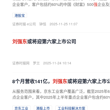
企业客户，客户包括约60%的中国《财富》500
强
企业及
商品供应来源于约15.8万家制造商及...
港股宝
证券时报·e公司
钟恬
2025-11-25 11:07
刘强东
或将迎第六家上市公司
证券时报网
罗兰
2025-11-24 10:14
8个月营收141亿，
刘强东
或将迎第六家上市
从服务范围来看，京东工业客户覆盖广泛，截至2025年6
点企业客户，其中2025年上半年重点企业客户包含约60
在华全球《财富》500
强
企业，同时服务...
京东工业
港股上市
工业科技解决方案