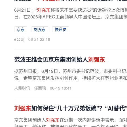
6月21日，“
刘强东
称将来不需要快递员”的话题登上微博
日，在2026年APEC工商领导人中国论坛上，京东集团
部近期提出“涅槃计划”，拟将旗下...
京东
刘强东
快递员
e公司
06-21 22:18
范波王维会见京东集团创始人
刘强东
据苏州日报，6月19日，苏州市委书记范波，市委副书
说，希望京东集团发挥引领作用，持续扩大在苏州业务布局
人民财讯
任丽珺
06-19 18:41
刘强东
如何保住“几十万兄弟饭碗”？“AI替代
京东集团创始人
刘强东
在近期一次内部讲话中表示，面
领员工。他还称，被机器取代的员工，一个都不开除。截至2