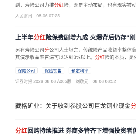
到，寿险公司力推
分红
险，既是主动布局，也有现实被动
人民财讯
08-06 07:25
上半年
分红
险保费剧增九成 火爆背后仍存“刚
另有寿险公司
分
公司人士坦言，传统险产品收益率整体
其演示收益率普遍可以达到3%以上。
分红
险的本质，是
分红
保险分配给保单持有人的比例不...
保险公司
保险销售
预定利率
证券时报 2026-08-06 A005版
刘敬元
08-06 06:52
藏格矿业：关于收到参股公司巨龙铜业现金
分红
回购持续推进 券商多管齐下增强投资者