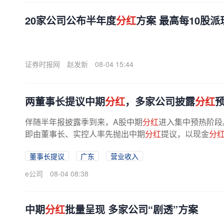
20家公司公布半年度
分红
方案 最高每10股派
证券时报网
赵发新
08-04 15:44
两董事长提议中期
分红
，多家公司披露
分红
伴随半年报披露季到来，A股中期
分红
进入集中预热阶段
即由董事长、实控人率先抛出中期
分红
提议，以现金
分
时同步制定
分红
预案，彰显对公司...
董事长提议
广东
营业收入
e公司
08-04 08:38
中期
分红
批量呈现 多家公司“剧透”方案