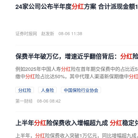
24家公司公布半年度
分红
方案 合计派现金额18
证券时报网
赵发新
08-06 11:38
保费半年破万亿，增速近乎翻倍背后：
分红
例如2025年中国人寿
分红
险在首年期交保费中的占比近5
缴中
分红
险占比达50%，其中代理人渠道新保期缴中
分
分红险
人身险
中国保险行业协会
第一财经
08-06 08:42
上半年
分红
险保费收入增幅超九成
分红
稳定
上半年，
分红
险保费收入突破1万亿元，同比增幅超九成