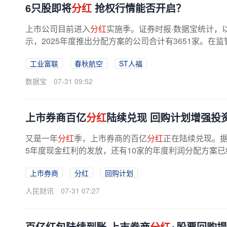
6只股即将
分红
抢权行情能否开启？
上市公司目前进入
分红
实施季。证券时报·数据宝统计，
示，2025年度推出分配方案的公司合计有3651家。在
工业富联
春秋航空
ST人福
数据宝
07-31 09:52
上市券商百亿
分红
陆续兑现 回购计划增强投
又是一年
分红
季，上市券商的百亿
分红
正在陆续兑现。据
5年度现金红利的发放，还有10家的年度利润分配方案已经
上市券商
分红
回购计划
人民财讯
07-31 07:27
百亿红包陆续到账 上市券商
分红
+股票回购