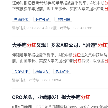
证券时报记者 叶玲珍伴随半年报披露季到来，A股中期
正式披露半年报前，即由董事长、实控人率先抛出中期
司在披露半年报的同时同步制定
分红
...
宁德时代
分红预案
股东回报
证券时报 2026-08-04 A003版
叶玲珍
08-04 06:52
大手笔
分红
又现！多家A股公司，“剧透”
分红
伴随着半年报披露季到来，A股中期
分红
进入集中预热阶
前，由董事长、实控人率先抛出中期
分红
提议，以现金
半年报的同时，制定中期
分红
预案，彰...
金发科技
穗恒运A
紫金矿业
证券时报
叶玲珍
08-03 20:54
CRO龙头，业绩爆发！拟大手笔
分红
8月3日晚间，CRO龙头药明康德(603259)发布202