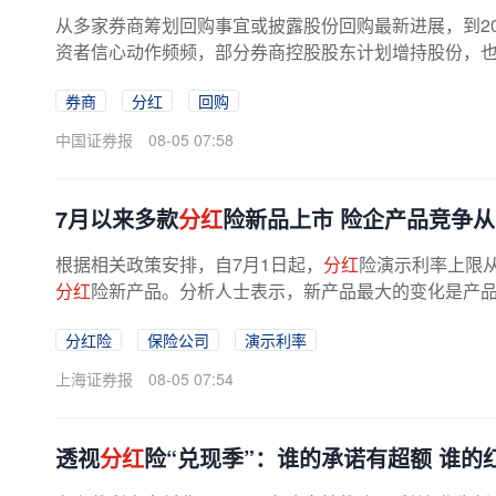
从多家券商筹划回购事宜或披露股份回购最新进展，到20
资者信心动作频频，部分券商控股股东计划增持股份，也向
券商
分红
回购
中国证券报
08-05 07:58
7月以来多款
分红
险新品上市 险企产品竞争从
根据相关政策安排，自7月1日起，
分红
险演示利率上限从
分红
险新产品。分析人士表示，新产品最大的变化是产品演
分红险
保险公司
演示利率
上海证券报
08-05 07:54
透视
分红
险“兑现季”：谁的承诺有超额 谁的