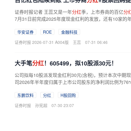
证券时报记者 王蕊又是一年
分红
季，上市券商的百亿
分
7月31日前完成2025年度现金红利的发放，还有10家的
华安证券
ROE
金融科技
证券时报 2026-07-31 A004版
王蕊
07-31 06:46
大手笔
分红
！605499，拟10股派30元！
公司拟每10股派发现金红利30元(含税)，预计本次中期
司2026年半年度归属于上市公司股东的净利润比例为7
产及销售，核心产品覆盖能量饮料、...
东鹏饮料
分红
H股回购
证券时报
孙宪超
07-30 23:07