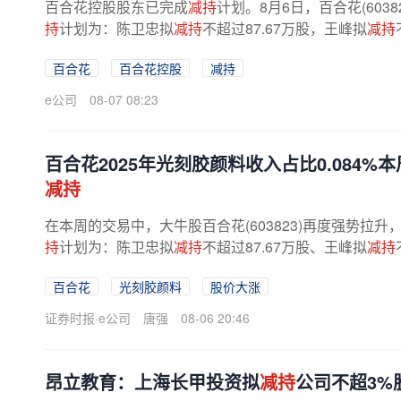
百合花控股股东已完成
减持
计划。8月6日，百合花(6038
持
计划为：陈卫忠拟
减持
不超过87.67万股，王峰拟
减持
400股，张笑麟拟
减持
不超过8100股。
百合花
百合花控股
减持
e公司
08-07 08:23
百合花2025年光刻胶颜料收入占比0.084%
减持
在本周的交易中，大牛股百合花(603823)再度强势拉升
持
计划为：陈卫忠拟
减持
不超过87.67万股、王峰拟
减持
400股、张笑麟拟
减持
不超过8100股。
百合花
光刻胶颜料
股价大涨
证券时报·e公司
唐强
08-06 20:46
昂立教育：上海长甲投资拟
减持
公司不超3%