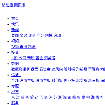
移动版
网页版
首页
快讯
新闻
要闻
金融
评论
产经
创投
滚动
视频
视频
直播
路演
投资
A股
公司
新股
基金
港美股
数据
数据资讯
盯盘面
看资金
追风向
解财报
淘新股
再融资
港
信披+
全部
沪市主板
深市主板
科创板
创业板
北交所
新三板
深
专题
地方
京
津
冀
晋
蒙
辽
吉
黑
沪
苏
浙
皖
闽
赣
鲁
豫
鄂
湘
粤
桂
服务