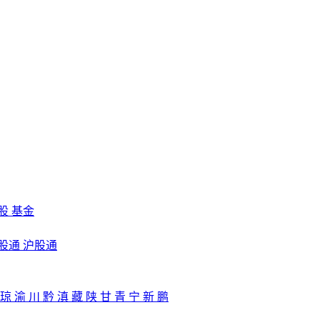
股
基金
股通
沪股通
琼
渝
川
黔
滇
藏
陕
甘
青
宁
新
鹏