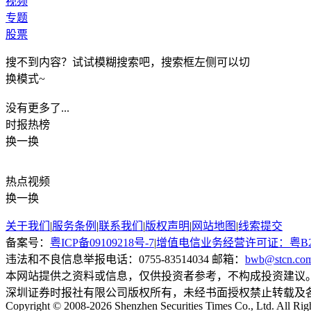
视频
专题
股票
搜不到内容？试试模糊搜索吧，搜索框左侧可以切
换模式~
没有更多了...
时报
热榜
换一换
热点
视频
换一换
关于我们
|
服务条例
|
联系我们
|
版权声明
|
网站地图
|
线索提交
备案号：
粤ICP备09109218号-7
|
增值电信业务经营许可证：粤B2-20
违法和不良信息举报电话：0755-83514034 邮箱：
bwb@stcn.co
本网站提供之资料或信息，仅供投资者参考，不构成投资建议
深圳证券时报社有限公司版权所有，未经书面授权禁止转载及
Copyright © 2008-2026 Shenzhen Securities Times Co., Ltd. All Rig