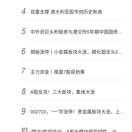
双重支撑 澳大利亚股市创历史新高
中外资巨头积极参与港交所5年期中国国债期货交易
揭秘涨停丨小金属板块大涨，磷化铟龙头2连板
主力资金丨尾盘7股获抢筹
A股反攻！三大板块，集体大涨
002703，“一”字涨停！贵金属板块大涨，上市公司盈利集体高增（附股）
“禁令”传闻扰动，A股光模块展现韧性，业内人士：预计落地难度大