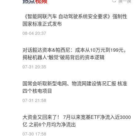
热点
视频
换一换
《智能网联汽车 自动驾驶系统安全要求》强制性
国家标准正式发布
08-04 20:37
对话毅达资本&帕西尼：成本从10万元到199元，
揭秘机器人“触觉”破局背后的资本逻辑
07-31 20:35
国常会听取新型电网、物流网建设情况汇报 核准
四个核电项目
07-31 21:58
大资金又回来了！ 7月以来宽基ETF净流入近3000
亿 之前6个月均为净流出
07-30 17:58