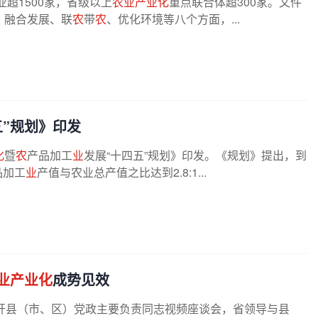
业超1500家，省级以上
农业产业化
重点联合体超300家。文件
、融合发展、联
农
带
农
、优化环境等八个方面，...
五”规划》印发
化
暨
农
产品加工
业
发展“十四五”规划》印发。《规划》提出，到
品加工
业
产值与农业总产值之比达到2.8:1...
业产业化
成势见效
开县（市、区）党政主要负责同志视频座谈会，省领导与县