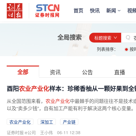
首页
快讯
新闻
视
全局搜索
标题搜索
列表排序：
按
全部
资讯
公告
直播
酉阳
农业产业化
样本：珍稀香柚从一颗好果到全
从全国范围来看，
农业产业化
中最棘手的问题往往不是技术或
以及“卖多少钱”，自有加工产能有利于解决这两个核心变量
作用。仅清泉乡核心区1500亩...
农业产业化
深加工
产业链
证券时报·e公司
王小伟
06-11 12:38