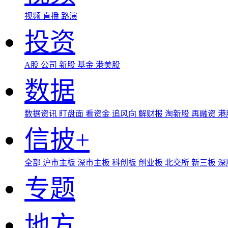
视频
直播
路演
投资
A股
公司
新股
基金
港美股
数据
数据资讯
盯盘面
看资金
追风向
解财报
淘新股
再融资
港
信披+
全部
沪市主板
深市主板
科创板
创业板
北交所
新三板
深
专题
地方