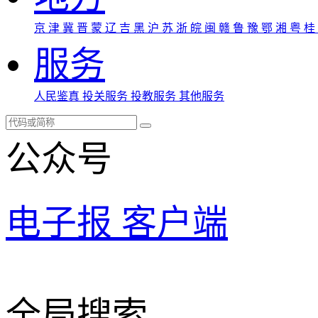
京
津
冀
晋
蒙
辽
吉
黑
沪
苏
浙
皖
闽
赣
鲁
豫
鄂
湘
粤
桂
服务
人民鉴真
投关服务
投教服务
其他服务
公众号
电子报
客户端
全局搜索