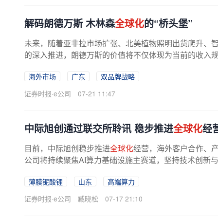
解码朗德万斯 木林森
全球化
的“桥头堡”
未来，随着亚非拉市场扩张、北美植物照明出货爬升、
的深入推进，朗德万斯的价值将不仅体现为当前的收入
底层支撑，助力公司在全球照明产业...
海外市场
广东
双品牌战略
证券时报·e公司
07-21 11:47
中际旭创通过联交所聆讯 稳步推进
全球化
经
目前，中际旭创稳步推进
全球化
经营，海外客户合作、
公司将持续聚焦AI算力基础设施主赛道，坚持技术创新与产品迭
t、Time-to-volume、Time-to-cost...
薄膜铌酸锂
山东
高端算力
证券时报·e公司
臧晓松
07-17 21:10