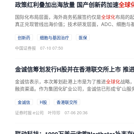
政策红利叠加出海放量 国产创新药加速
全球
国际化布局层面，海外商务拓展签约仅是
全球化
布局的
真正兑现管线出海价值；技术研发层面，ADC、细胞与基因
创新药
细胞与基因治疗
医保
中国证券报
07-10 07:50
金诚信筹划发行H股并在香港联交所上市 推
金诚信表示，本次筹划赴港上市是为了推进
全球化
战略
融资渠道。作为集团化矿业公司，金诚信已形成“矿山服
矿山服务业务为传统主业，以...
金诚信
H股
香港联交所
证券时报·e公司
叶玲珍
07-06 20:36
联动科技：1000万美元收购Northstar补齐