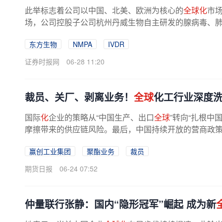
此举标志着公司以中国、北美、欧洲为核心的
全球化
市
场，公司控股子公司杭州丹威生物自主研发的腺病毒、肺炎
东方生物
NMPA
IVDR
证券时报网
06-28 11:20
裁员、关厂、剥离业务！
全球
化工行业深度
国际
化
企业的策略从“中国生产、出口
全球
”转向“扎根中
摩擦带来的供应链风险。最后，中国持续开放的营商政
制造企业的区位优势，成为...
赢创工业集团
聚酯业务
裁员
期货日报
06-24 07:52
仲量联行张静：国内“隐形冠军”崛起 成为新