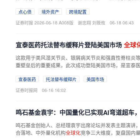
点心债
境外资产
跨境配置
证券时报 2026-06-18 A008版
谢忠翔 刘筱攸
06-18 06:43
宣泰医药托法替布缓释片登陆美国市场
全球
这款用于类风湿关节炎、银屑病关节炎和强直性脊柱炎
重壁垒后的重要成果，此次成功登陆美国市场，是宣泰
宣泰医药
托法替布缓释片
美国市场
证券时报网
06-16 16:02
鸣石基金袁宇：中国量化已实现AI弯道超车
鸣石基金创始人、总经理袁宇出席论坛并发表主题演讲，
合落地、中外量化机构
全球化
竞争三大维度，复盘国内