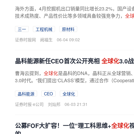
海外方面，4月挖掘机出口销量同比增长23.2%，国产
技术成熟度、产品性价比等多领域具备较强竞争力，
全
议关注海外市场拓展。国泰海通证券...
三一
工程机械
原材料
证券时报网
阙福生
06-04 09:02
晶科能源新任CEO首次公开亮相
全球化
3.
曹海云提到，
全球化
是晶科的DNA，晶科正从全球营销
3.0时代。“我们提出‘CLASS’模型，通过合作（Cooperat
入（Access）、服务（Service）...
晶科能源
CEO
全球化
证券时报·e公司
刘灿邦
06-03 21:31
公募FOF大扩容！一位“理工科思维+
全球化
的