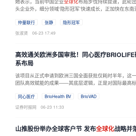
她表示，当前中国企业
全球化
布局步伐持续提速，此轮出
头企业外，细分领域‘隐形冠军’快速成长，正加快在东南亚
仲量联行
张静
隐形冠军
张淑贤
06-23 17:49
高效通关欧洲多国审批！同心医疗BRIOLI
系布局
该项目从正式申请到欧洲三国全面获批仅耗时半年，这
团队高效赋能的成果——其底层逻辑，正是对国际最高标准
同心医疗
BrioHealth BV
BrioVAD
证券时报网
06-23 11:33
山推股份举办全球客户节 发布
全球化
战略并