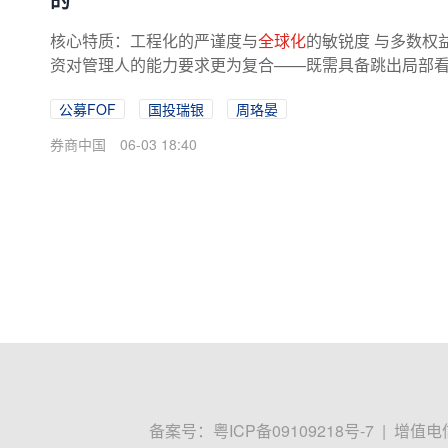
核心特质：工程化的严谨度与
全球化
的敏锐度 与多数权
资对管理人的能力要求更为复合——既需具备跳出局部
求最优解的配置方法论。周珞晏的...
公募FOF
国投瑞银
周珞晏
券商中国
06-03 18:40
备案号：
粤ICP备09109218号-7
|
增值电信