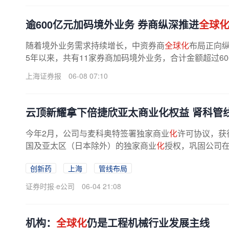
逾600亿元加码境外业务 券商纵深推进
全球
随着境外业务需求持续增长，中资券商
全球化
布局正向纵
5年以来，共有11家券商加码境外业务，合计金额超过60
上海证券报
06-08 07:10
云顶新耀拿下倍捷欣亚太商业化权益 肾科管
今年2月，公司与麦科奥特签署独家商业
化
许可协议，获
国及亚太区（日本除外）的独家商业
化
授权，巩固公司
位，并将产品覆盖从IgA肾病拓展至更...
创新药
上海
管线布局
证券时报·e公司
06-04 21:08
机构：
全球化
仍是工程机械行业发展主线