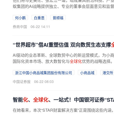
他们将与史美伦、张宏江一道，组成兼具前沿科技、产
蚁集团的AI战略提供独立、专业的董事会层面意见和监督
型，围绕普通人最关切的身心健康与...
何小鹏
白重恩
曾顺福
券商中国
06-22 14:11
“世界超市”借AI重塑估值 双向数贸生态支撑
AI驱动的业态革新、全球数贸中心的新运营模式，为小
国际化资本市场、放大数智化与
全球化
优势的战略选择。
浙江中国小商品城集团股份有限公司
小商品城
港交所
中国证券报
06-22 08:03
智能
化
、
全球化
、一站式！中国银河证券“ST
在她看来，本次“STAR财富解决方案”正是围绕这些内涵