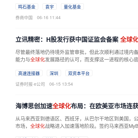
到五年国内量化机构将跻身全球资管...
鸣石基金
袁宇
量化基金
券商中国
06-16 11:44
立讯精密：H股发行获中国证监会备案
全球
尽管最终落地仍待境外监管审批，但此次顺利通过境内
能力与
全球化
发展路径的认可，而支撑这一进程的核心
2025年，面对全球消费电子周期调整...
高速连接器
深圳
双资本平台
证券时报·e公司
06-15 13:54
海博思创加速
全球化
布局：在欧美亚市场连
从马来西亚到德语区、西班牙，从巴尔干地区到美国，
市场，
全球化
战略进入加速落地阶段。签约马来西亚MyBeS