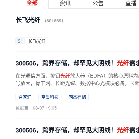
全部
资讯
公告
直播
长飞光纤
（601869）
SH
长飞光纤
300506，跨界存储，却罕见大阴线！
光纤
需
在光通信方面，掺铒
光纤
放大器（EDFA）的核心原料为高
号放大，骨干网、长距光缆、数据中心光模块必备，长
下游AI数据中心建设加速，掺铒
光纤
放大...
名家汇
至誉科技
固态存储
数据宝
08-07 19:05
300506，跨界存储，却罕见大阴线！
光纤
需