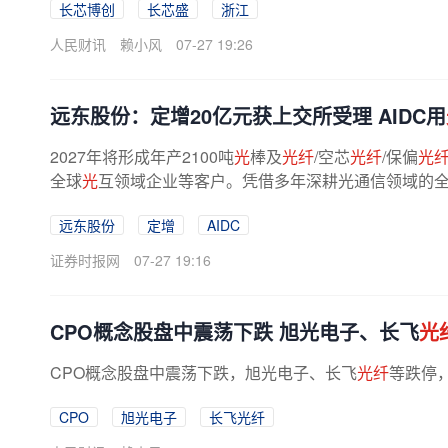
长芯博创
长芯盛
浙江
人民财讯
赖小风
07-27 19:26
远东股份：定增20亿元获上交所受理 AIDC用
2027年将形成年产2100吨
光
棒及
光纤
/空芯
光纤
/保偏
光
全球
光
互领域企业等客户。凭借多年深耕光通信领域的全
远东股份
定增
AIDC
证券时报网
07-27 19:16
CPO概念股盘中震荡下跌 旭光电子、长飞
光
CPO概念股盘中震荡下跌，旭光电子、长飞
光纤
等跌停
CPO
旭光电子
长飞光纤