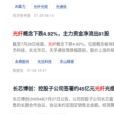
AI算力
光纤光缆
光通信
经济参考报
07-29 08:14
光纤
概念下跌4.92%，主力资金净流出81股
截至7月28日收盘，
光纤
概念下跌4.92%，位居概念
杰科技、长光华芯、天孚通信等跌幅居前，股价上涨的有9
永鼎股份
光迅科技
东山精密
数据宝
07-28 18:47
长芯博创：控股子公司签署约45亿元
光纤
光
长芯博创(300548)7月27日公告，公司控股子公司
售的长期合作协议，协议未约定固定销售总金额。经测算，预