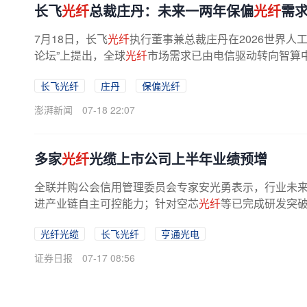
长飞
光纤
总裁庄丹：未来一两年保偏
光纤
需求
7月18日，长飞
光纤
执行董事兼总裁庄丹在2026世界人工
论坛”上提出，全球
光纤
市场需求已由电信驱动转向智算中心
长飞光纤
庄丹
保偏光纤
澎湃新闻
07-18 22:07
多家
光纤
光缆上市公司上半年业绩预增
全联并购公会信用管理委员会专家安光勇表示，行业未
进产业链自主可控能力；针对空芯
光纤
等已完成研发突破
光纤光缆
长飞光纤
亨通光电
证券日报
07-17 08:56