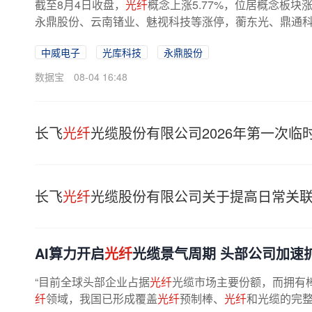
截至8月4日收盘，
光纤
概念上涨5.77%，位居概念板块
永鼎股份、云南锗业、魅视科技等涨停，蘅东光、鼎通科技、仕
中威电子
光库科技
永鼎股份
数据宝
08-04 16:48
长飞
光纤
光缆股份有限公司2026年第一次临
长飞
光纤
光缆股份有限公司关于提高日常关
AI算力开启
光纤
光缆景气周期 头部公司加速
“目前全球头部企业占据
光纤
光缆市场主要份额，而拥有
纤
领域，我国已形成覆盖
光纤
预制棒、
光纤
和光缆的完