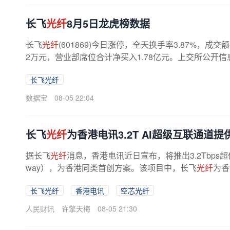
长飞
光纤
8月5日龙虎榜数据
长飞
光纤
(601869)今日涨停，全天换手率3.87%，成交
2万元，营业部席位合计净买入1.78亿元。上交所公开信息
长飞光纤
数据宝
08-05 22:04
长飞
光纤
为香港电讯3.2T AI超级互联通道提
据长飞
光纤
消息，香港电讯近日宣布，将推出3.2Tbps超低时
way），为香港同类首创方案。该项目中，长飞
光纤
为香
长飞光纤
香港电讯
空芯光纤
人民财讯
许擎天梅
08-05 21:30