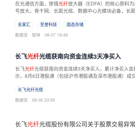
在光通信方面，掺铒
光纤
放大器（EDFA）的核心原料为高
号放大，骨干网、长距光缆、数据中心光模块必备，长
下游AI数据中心建设加速，掺铒
光纤
放大...
名家汇
至誉科技
固态存储
数据宝
智林
08-07 18:48
长飞
光纤
光缆获南向资金连续3天净买入
长飞
光纤
光缆获南向资金连续3天净买入，累计净买入金额为
示，8月6日港股通（包括沪市港股通及深市港股通）成交活跃
长飞光纤光缆
数据宝
08-06 23:55
长飞
光纤
光缆股份有限公司关于股票交易异