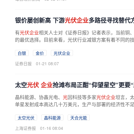
银价屡创新高 下游
光伏企业
多路径寻找替代
有
光伏企业
相关人士对《证券日报》记者表示，当前铜
的最优选择。目前来看，光伏行业减银方案有着不同的技术
白银
金价
光伏企业
证券日报
01-21 08:07
太空
光伏
企业
抢滩布局正酣“仰望星空”更要“
晶科能源、协鑫光电、
光
因科技等多家
光伏企业
坦言，
单星发射成本高达几十万美元，生产与部署的经济性不足；
太空光伏
晶科能源
天合光能
上海证券报
01-16 08:04