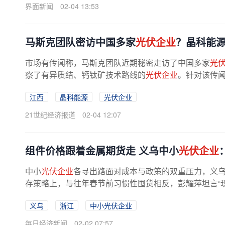
界面新闻
02-04 13:53
马斯克团队密访中国多家
光伏企业
？晶科能
市场有传闻称，马斯克团队近期秘密走访了中国多家
光
察了有异质结、钙钛矿技术路线的
光伏企业
。针对该传闻
江西
晶科能源
光伏企业
21世纪经济报道
02-04 12:07
组件价格跟着金属期货走 义乌中小
光伏企业
中小
光伏企业
各寻出路面对成本与政策的双重压力，义
存策略上，与往年春节前习惯性囤货相反，彭耀萍坦言“现在不
义乌
浙江
中小光伏企业
每日经济新闻
02-02 07:57