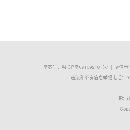
光伏企业
：强化全球布局 提升出海能力
中国
光伏企业
依托技术与成本管控的显著优势，持续释
环节的产能与产量全球占比均实现稳健增长或维持高位，继
光伏企业
全球布局
出海能力
人民财讯
刘良文
2025-08-17 09:02
政策“组合拳”，
光伏企业
密集发声“反内卷
隆基绿能相关负责人表示，在当前行业阵痛期，
光伏企
术领先企业创造了结构性机遇。隆基绿能将充分发挥原创技
光伏行业
隆基绿能
天合光能
每日经济新闻
2025-07-07 15:26
东方日升、迈为股份……多家
光伏企业
被调