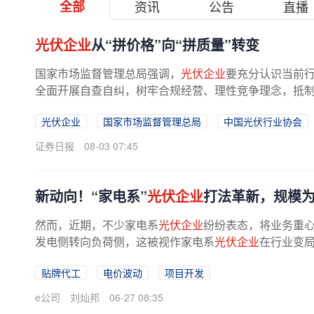
全部
资讯
公告
直播
光伏企业
从“拼价格”向“拼质量”转变
国家市场监督管理总局强调，
光伏企业
要充分认识当前
全面开展自查自纠，树牢合规经营、理性竞争理念，抵制恶
光伏企业
国家市场监督管理总局
中国光伏行业协会
证券日报
08-03 07:45
新动向！“家电系”
光伏企业
打法革新，规模
然而，近期，不少家电系
光伏企业
纷纷表态，将业务重
发电侧转向负荷侧，这被视作家电系
光伏企业
在行业变局
伏产品。时报财经图库/供图 过去，...
贴牌代工
电价波动
项目开发
e公司
刘灿邦
06-27 08:35