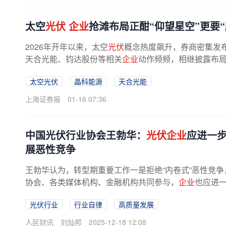
太空
光伏
企业
抢滩布局正酣“仰望星空”更要“
2026年开年以来，太空
光伏
概念热度飙升，券商密集发
天合光能、钧达股份等相关
企业
动作频频，相继披露布局进
太空光伏
晶科能源
天合光能
上海证券报
01-16 07:36
中国光伏行业协会王勃华：
光伏企业
应进一
展恶性竞争
王勃华认为，转型期重要工作一是拒绝“内卷式”恶性竞争
协会、各类媒体机构、金融机构共同参与，
企业
也应进一
光伏行业
行业自律
高质量发展
人民财讯
刘灿邦
2025-12-18 12:08