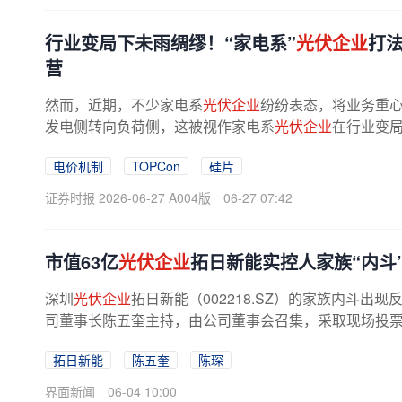
行业变局下未雨绸缪！“家电系”
光伏企业
打
营
然而，近期，不少家电系
光伏企业
纷纷表态，将业务重
发电侧转向负荷侧，这被视作家电系
光伏企业
在行业变
提供优质现金流的资产，但随着...
电价机制
TOPCon
硅片
证券时报 2026-06-27 A004版
06-27 07:42
市值63亿
光伏企业
拓日新能实控人家族“内斗
深圳
光伏企业
拓日新能（002218.SZ）的家族内斗出
司董事长陈五奎主持，由公司董事会召集，采取现场投票和
拓日新能
陈五奎
陈琛
界面新闻
06-04 10:00