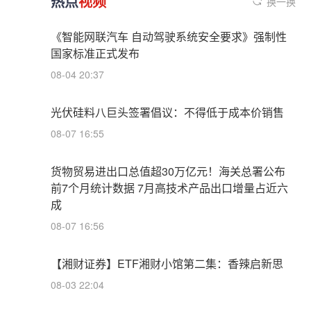
热点
视频
换一换
《智能网联汽车 自动驾驶系统安全要求》强制性
国家标准正式发布
08-04 20:37
光伏硅料八巨头签署倡议：不得低于成本价销售
08-07 16:55
货物贸易进出口总值超30万亿元！海关总署公布
前7个月统计数据 7月高技术产品出口增量占近六
成
08-07 16:56
【湘财证券】ETF湘财小馆第二集：香辣启新思
08-03 22:04