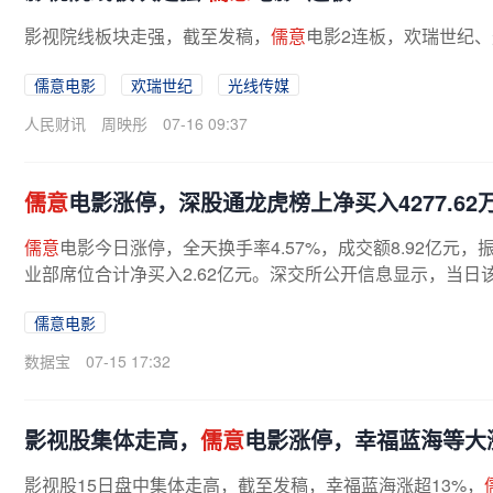
影视院线板块走强，截至发稿，
儒意
电影2连板，欢瑞世纪
儒意电影
欢瑞世纪
光线传媒
人民财讯
周映彤
07-16 09:37
儒意
电影涨停，深股通龙虎榜上净买入4277.62
儒意
电影今日涨停，全天换手率4.57%，成交额8.92亿元，振
业部席位合计净买入2.62亿元。深交所公开信息显示，当日该股
儒意电影
数据宝
07-15 17:32
影视股集体走高，
儒意
电影涨停，幸福蓝海等大
影视股15日盘中集体走高，截至发稿，幸福蓝海涨超13%，