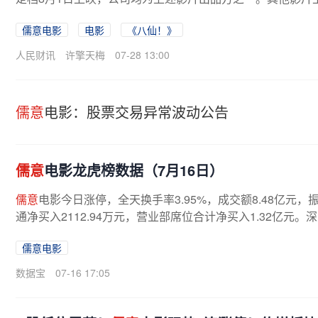
儒意电影
电影
《八仙！》
人民财讯
许擎天梅
07-28 13:00
儒意
电影：股票交易异常波动公告
儒意
电影龙虎榜数据（7月16日）
儒意
电影今日涨停，全天换手率3.95%，成交额8.48亿元，振
通净买入2112.94万元，营业部席位合计净买入1.32亿元
儒意电影
数据宝
07-16 17:05