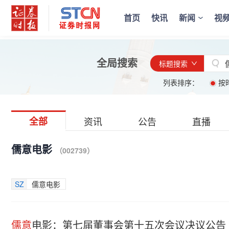
首页
快讯
新闻
视
全局搜索
标题搜索
列表排序：
按
全部
资讯
公告
直播
儒意电影
（002739）
SZ
儒意电影
儒意
电影：第七届董事会第十五次会议决议公告