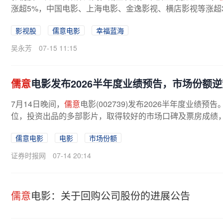
涨超5%，中国电影、上海电影、金逸影视、横店影视等涨超3
日上午10时，2026年暑期档（6月1日至8...
影视股
儒意电影
幸福蓝海
吴永芳
07-15 11:15
儒意
电影发布2026半年度业绩预告，市场份额逆势
7月14日晚间，
儒意
电影(002739)发布2026半年度业绩预
位，投资出品的多部影片，取得较好的市场口碑及票房成绩，其
儒意电影
电影
市场份额
证券时报网
07-14 20:14
儒意
电影：关于回购公司股份的进展公告