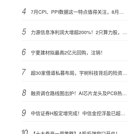
7月CPI、PPI数据这一特点值得关注，8月走势会如何？
力源信息净利润大增超200%！2只算力股，最新公告！
宁夏建材拟最高2亿元回购，注销！
超30家借道私募布局，宇树科技背后的险资曝光
融资调仓路线图出炉！AI芯片龙头及PCB热股获加码
中信证券H股定增完成！中信金控浮盈已超17%
【十大券商一周策略】A股反弹窗口开启！行情会更“百花齐放”