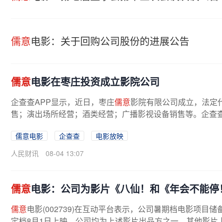
儒意
电影：关于回购公司股份的进展公告
儒意
电影在枣庄投资成立影院公司
企查查APP显示，近日，枣庄
儒意
影院有限公司成立，法定
售；演出场所经营；酒类经营；广播影视设备销售等。企查
儒意电影
企查查
电影放映
人民财讯
08-04 13:07
儒意
电影：公司为影片《八仙！和《年会不能停
儒意
电影(002739)在互动平台表示，公司暑期档电影项目
定档8月1日上映，公司均为上述影片出品方之一。其他影片上