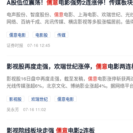
A股低位震荡！
儒意
电影强势2连涨停！传媒板块
电声股份、智度股份、
儒意
电影、上海电影、欢瑞世纪、光
网络、百纳千成、兆讯传媒、横店影视等多股涨幅居前。值
相关，
儒意
电影(002739)连续两日...
儒意电影
电影股
传媒
证券时报
07-16 12:45
影视股再度走强，欢瑞世纪涨停，
儒意
电影两连
影视股16日盘中再度走强，截至发稿，
儒意
电影涨停斩获两
光线传媒涨超6%，北京文化、博纳影业涨超4%。据网络平台数
档累计票房达33.3亿元，反超去年暑期...
影视股
欢瑞世纪
儒意电影
吴永芳
07-16 11:02
影视院线板块走强
儒意
电影2连板