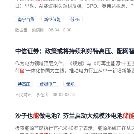
日）早盘，AI赛道相关题材反弹，CPO、英伟达概念、
指数涨幅领先。截至上午收盘，...
南宁百货
新型储能
低PE
数据宝
梁谦刚
08-04 12:00
中信证券：政策或将持续利好特高压、配网
作为电力领域顶层文件，《规划》与《可再生能源“十五五
荷
储
”一体化协同为主线，推动电力行业从单一新增新能源
特高压
虚拟电厂
储能
人民财讯
李在山
08-04 08:15
沙子也
能
做电池？芬兰启动大规模沙电池
储
极夜能源首席执行官托米·埃罗宁表示，能源系统正在从