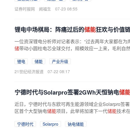
证券时报网
阙福生
07-23 08:55
锂电中场棋局：阵痛过后的
储能
狂欢与价值
一位资深锂电分析师对记者表示：“过去两年大家都在为
储
带动小圆柱电芯全球交付，规模效应一上来，毛利自然
销”为核心目标的亿纬锂能...
锂电
储能
产业升级
21世纪经济报道
07-22 08:17
宁德时代与Solarpro签署2GWh天恒钠电
储
近日，宁德时代与东欧可再生能源领域企业Solarpro签署
区首个大型钠电
储能
项目，此举将加速下一代
储能
技术
宁德时代
Solarpro
钠电储能