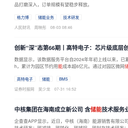
品打磨深入，订单规模有望稳步释放。
格力博
储能业务
技术研发
人民财讯
周映彤
08-03 08:46
创新“深”态第66期丨高特电子：芯片级底层
数据显示，该数据服务平台自2024年年初上线以来，已累
h，累计为园区节约用
能
成本超6亿元。通过对园区微网
高特电子
储能
BMS
证券时报网
吴少龙
07-31 16:52
中核集团在海南成立新公司 含
储能
技术服务
企查查APP显示，近日，中核（海南）能源销售有限公
技术研发；碳减排、碳转化、碳捕捉、碳封存技术研发；电