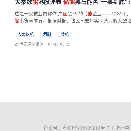
大秦数
能
港股递表
储能
黑马能否“一黑到底”
这是一家被业内称作“户
储
黑马”的
储能
企业——2023年
储
出货量前五。根据财报，该公司去年实现营业收入25.26亿
大秦数能
港股
储能
21世纪经济报道
07-16 09:05
备案号：
粤ICP备09109218号-7
|
增值电信