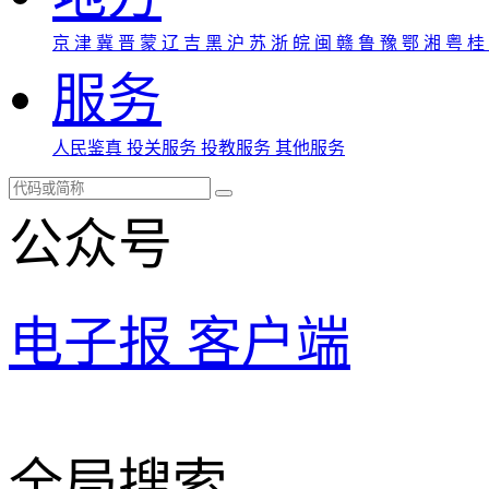
京
津
冀
晋
蒙
辽
吉
黑
沪
苏
浙
皖
闽
赣
鲁
豫
鄂
湘
粤
桂
服务
人民鉴真
投关服务
投教服务
其他服务
公众号
电子报
客户端
全局搜索