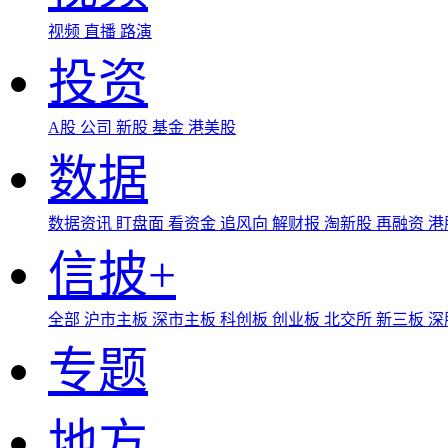
视频
直播
路演
投资
A股
公司
新股
基金
港美股
数据
数据资讯
盯盘面
看资金
追风向
解财报
淘新股
再融资
港
信披+
全部
沪市主板
深市主板
科创板
创业板
北交所
新三板
深
专题
地方