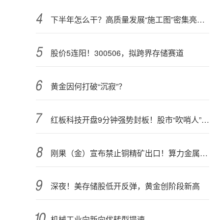
下半年怎么干？高质量发展“施工图”密集亮相 聚焦主业提质增效 国资央企向AI要动能
股价5连阳！300506，拟跨界存储赛道
黄金因何打破“沉寂”？
红板科技开盘9分钟强势封板！股市“吹哨人”突然改口！市场风向变了？
刚果（金）宣布禁止铜精矿出口！算力金属影响多大？
深夜！美存储股低开反弹，黄金创阶段新高
机械工业向新向优转型提速