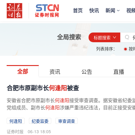
首页
快讯
新闻
视
全局搜索
标题搜索
列表排序：
按
全部
资讯
公告
直播
合肥市原副市长
何逢阳
被查
安徽省合肥市原副市长
何逢阳
接受审查调查。据安徽省纪委
党组成员、副市长
何逢阳
涉嫌严重违纪违法，目前正接受安
公开资料显示，
何逢阳
，1977年9月...
何逢阳
纪委监委
审查调查
证券时报
06-13 18:05