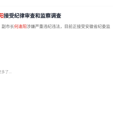
阳
接受纪律审查和监察调查
、副市长
何逢阳
涉嫌严重违纪违法，目前正接受安徽省纪委监
多了...