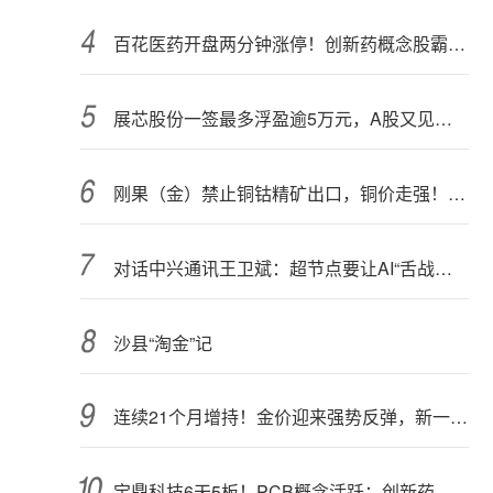
百花医药开盘两分钟涨停！创新药概念股霸屏，业绩预喜股来了
展芯股份一签最多浮盈逾5万元，A股又见肉签
刚果（金）禁止铜钴精矿出口，铜价走强！多家公司最新回应
对话中兴通讯王卫斌：超节点要让AI“舌战群儒”、又快又省
沙县“淘金”记
连续21个月增持！金价迎来强势反弹，新一轮上行窗口开启？
宝鼎科技6天5板！PCB概念活跃；创新药概念走强