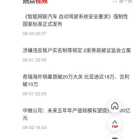
热点
视频
换一换
《智能网联汽车 自动驾驶系统安全要求》强制性
国家标准正式发布
08-04 20:37
涉嫌违反账户实名制等规定 2家券商被证监会立案
08-01 22:59
奇瑞海外销量首破20万大关 比亚迪近18万、吉利
破10万
08-01 22:59
中微公司：未来五年年产值规模有望提升至700亿
元
08-02 16:43