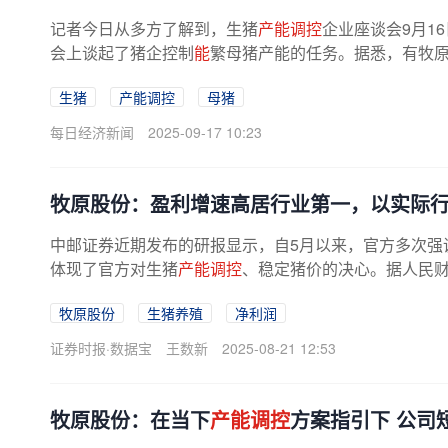
记者今日从多方了解到，生猪
产能调控
企业座谈会9月1
会上谈起了猪企控制
能
繁母猪产能的任务。据悉，有牧
还提到了落实生猪出栏称重等内容。...
生猪
产能调控
母猪
每日经济新闻
2025-09-17 10:23
牧原股份：盈利增速高居行业第一，以实际
中邮证券近期发布的研报显示，自5月以来，官方多次强
体现了官方对生猪
产能调控
、稳定猪价的决心。据人民财
牧原股份
生猪养殖
净利润
证券时报·数据宝
王数新
2025-08-21 12:53
牧原股份：在当下
产能调控
方案指引下 公司