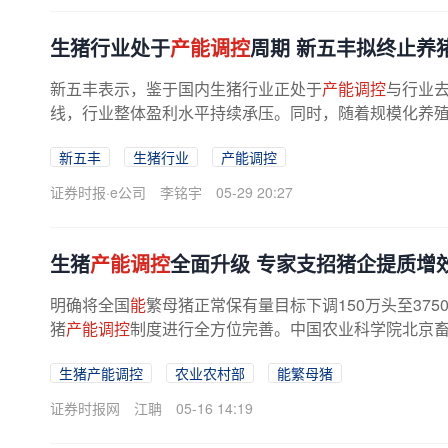
生猪行业处于
产能调控
周期 新五丰拟终止养
新五丰表示，鉴于国内生猪行业正处于
产能调控
与行业
线，行业整体盈利水平持续承压。同时，随着规模化养
已发生重构，进入规模化、集团化...
新五丰
生猪行业
产能调控
证券时报·e公司
李铭宇
05-29 20:27
生猪
产能调控
全面升级 专家支招猪企提质增
明确将全国
能
繁母猪正常保有量目标下调150万头至37
猪
产能调控
制度进行全方位完善。中国农业科学院北京畜
生猪产能调控
农业农村部
能繁母猪
证券时报网
江聃
05-16 14:19