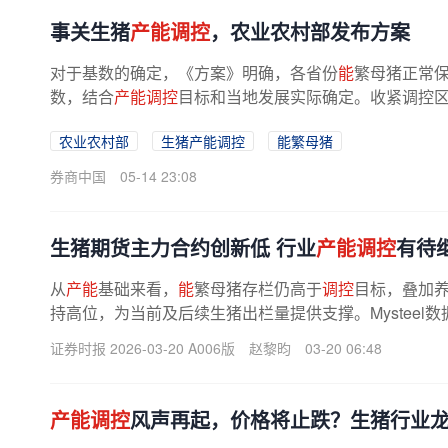
事关生猪
产能调控
，农业农村部发布方案
对于基数的确定，《方案》明确，各省份
能
繁母猪正常保
数，结合
产能调控
目标和当地发展实际确定。收紧调控区
母猪存栏量变动划分为绿色、黄色...
农业农村部
生猪产能调控
能繁母猪
券商中国
05-14 23:08
生猪期货主力合约创新低 行业
产能调控
有待
从
产能
基础来看，
能
繁母猪存栏仍高于
调控
目标，叠加
持高位，为当前及后续生猪出栏量提供支撑。Mysteel
生猪出栏计划环比增幅达17.63%，...
证券时报 2026-03-20 A006版
赵黎昀
03-20 06:48
产能调控
风声再起，价格将止跌？生猪行业