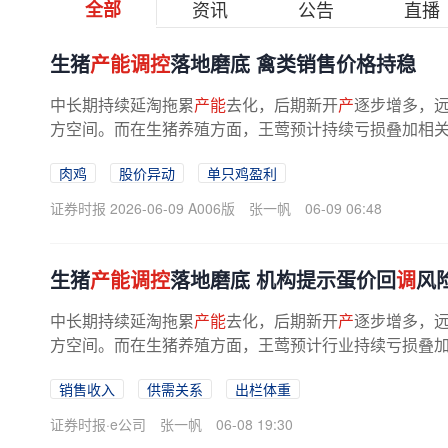
全部
资讯
公告
直播
生猪
产能调控
落地磨底 禽类销售价格持稳
中长期持续延淘拖累
产能
去化，后期新开
产
逐步增多，
方空间。而在生猪养殖方面，王莺预计持续亏损叠加相
去化。叶天则认为，短期猪价或继续...
肉鸡
股价异动
单只鸡盈利
证券时报 2026-06-09 A006版
张一帆
06-09 06:48
生猪
产能调控
落地磨底 机构提示蛋价回
调
风
中长期持续延淘拖累
产能
去化，后期新开
产
逐步增多，
方空间。而在生猪养殖方面，王莺预计行业持续亏损叠
大幅去化。叶天则认为，短期猪价或...
销售收入
供需关系
出栏体重
证券时报·e公司
张一帆
06-08 19:30