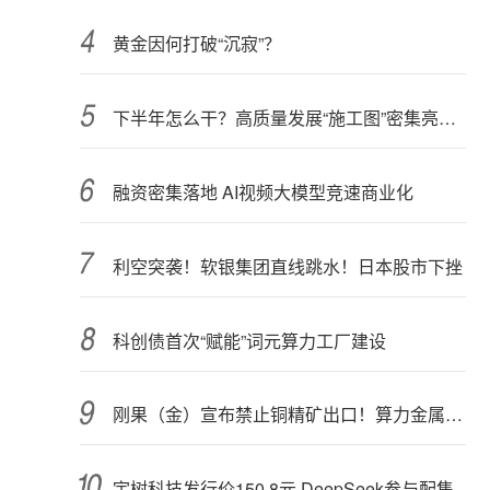
黄金因何打破“沉寂”？
下半年怎么干？高质量发展“施工图”密集亮相 聚焦主业提质增效 国资央企向AI要动能
融资密集落地 AI视频大模型竞速商业化
利空突袭！软银集团直线跳水！日本股市下挫
科创债首次“赋能”词元算力工厂建设
刚果（金）宣布禁止铜精矿出口！算力金属影响多大？
宇树科技发行价150.8元 DeepSeek参与配售