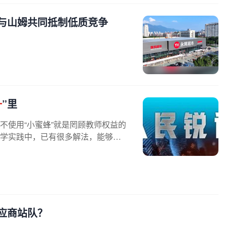
望与山姆共同抵制低质竞争
一
”里
不使用“小蜜蜂”就是罔顾教师权益的
教学实践中，已有很多解法，能够兼
应商站队？