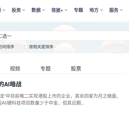
频
投资
数据
信披+
专题
地方
服务
时间排序
按相关度排序
视频
专题
股票
的AI暗战
小龙”中目前唯
二
实现港股上市的企业，其余四家为月之暗面、
I/硬科技项目数量少于中金，但其近期...