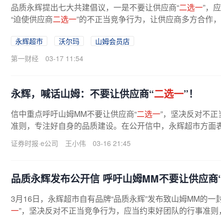
品质永辉提出七大共建倡议，一是不要让供应商“
二选一
”，
“迫使供应商
二选一
”的不正当竞争行为，让供应商多方合作，
永辉超市
沃尔玛
山姆会员店
第一财经
03-17 11:54
永辉，喊话山姆：不要让供应商“
二选一
”！
信中重点呼吁山姆MM不要让供应商“
二选一
”，坚决反对不
准则，专注好自身的品质建设。在公开信中，永辉超市方面表
蹒跚学步的幼儿，而山姆MM率先...
证券时报·e公司
王小伟
03-16 21:45
品质永辉发布公开信 呼吁山姆MM不要让供应商
3月16日，永辉超市自有品牌“品质永辉”发布致山姆MM的
一
”，坚决反对不正当竞争行为，应当约束好团队的行事准则，