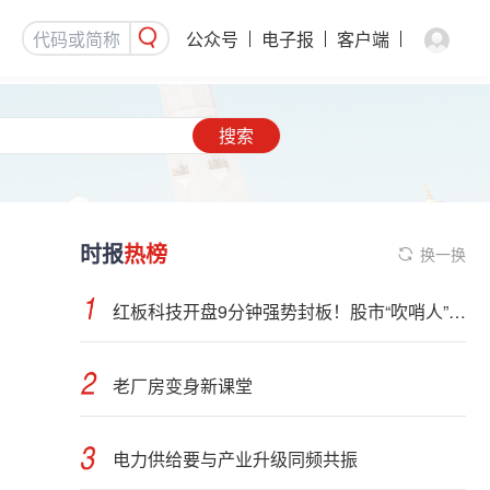
公众号
电子报
客户端
搜索
时报
热榜
换一换
红板科技开盘9分钟强势封板！股市“吹哨人”突然改口！市场风向变了？
老厂房变身新课堂
电力供给要与产业升级同频共振