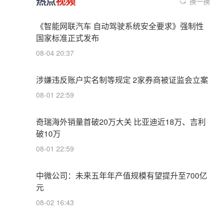
热点
视频
换一换
《智能网联汽车 自动驾驶系统安全要求》强制性
国家标准正式发布
08-04 20:37
涉嫌违反账户实名制等规定 2家券商被证监会立案
08-01 22:59
奇瑞海外销量首破20万大关 比亚迪近18万、吉利
破10万
08-01 22:59
中微公司：未来五年年产值规模有望提升至700亿
元
08-02 16:43