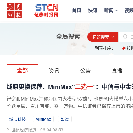
首页
快讯
新闻
视
全局搜索
标题搜索
列表排序：
按
全部
资讯
公告
直播
燧原更换保荐、MiniMax“
二选一
”：中信与中金
智谱和MiniMax并称为国内大模型“双雄”，也是“AI大模型六
阶跃星辰、百川智能、零
一
万物。中信证券已保荐上市的港股A
燧原科技
MiniMax
智谱
21世纪经济报道
06-04 08:53