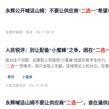
永辉公开喊话山姆：不要让供应商“
二选一
”希
证券时报网
徐冰
03-17 22:31
人民锐评：别让配备“小蜜蜂”之争，困在“
二选
面对这个问题，如果陷入到使用“小蜜蜂”就是伤害学生听力、
“
二选一
”思维中，就只会陷入无解，徒增舆论上的对立。在
顾护嗓与护耳。比如，教室...
教师
小蜜蜂
人民日报评论
03-17 18:45
永辉喊话山姆不要让供应商“
二选一
”，谁在逼供