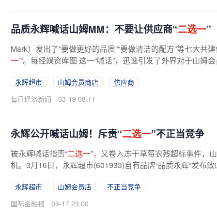
品质永辉喊话山姆MM：不要让供应商“
二选一
”
Mark）发出了“要做更好的品质”“要做清洁的配方”等七大
一
’”。每经媒资库图 这一“喊话”，迅速引发了外界对于山姆会员
永辉超市
山姆会员商店
供应商
每日经济新闻
03-19 08:11
永辉公开喊话山姆！斥责“
二选一
”不正当竞争
被永辉喊话指责“
二选一
”，又卷入冻干草莓农残超标事件，
机。3月16日，永辉超市(601933)自有品牌“品质永辉”发
吁山姆MM不要让供应商“
二选一
...
永辉超市
山姆会员店
不正当竞争
国际金融报
03-17 23:00