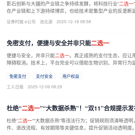
影石创新与大疆的产业链之争持续发酵，将科技行业“
二选一
在产业链和上下游持续博弈，也给技术密集型产业的反垄断监
新创始人刘靖康在内部信中揭露：...
证券时报·e公司
池北源
2025-12-18 08:58
免密支付，便捷与安全并非只能
二选一
便捷与安全，并非只能
二选一
。真正成熟的支付生态，应让
障碍取消。技术上，平台完全可以借助生物识别、异常行为监
免密支付
支付安全
用户权益
工人日报
2025-12-09 08:29
杜绝“
二选一
”“大数据杀熟”！“双11”合规提示发
杜绝“
二选一
”“大数据杀熟”等违法行为；促销规则须清晰透
件、退改流程、有效期限等关键信息，提升促销活动透明度。