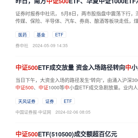
昨日，南方
中证500
ETF、华夏中证1000ET
证券时报券中社讯， 5月8日，两市股指盘中震荡下行，
传媒、保险、半导体、汽车、券商、酿酒等板块走低，煤炭
医药
基金
ETF
券中社
2024-05-09 14:35
中证500
ETF成交放量 资金入场路径转向
中
小
当日下午，大资金入场的路径发生“转向”，由涌入沪深3
中证500
、
中证
1000等
中
小盘ETF成交急剧放量。业内
状态导致小微盘股破位下跌，但...
天风证券
证券
ETF
中国证券报·中证网
2024-02-06 08:05
中证500
ETF(510500)成交额超百亿元