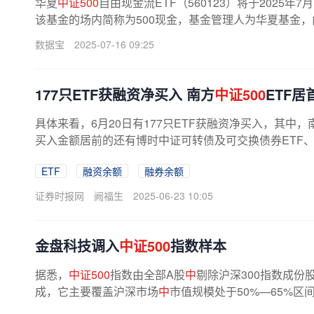
华夏
中证500
自由现金流ETF（560123）将于2025年
该基金的场内简称为500现金，基金管理人为华夏基金，
数据宝
2025-07-16 09:25
177只ETF获融资净买入 南方
中证500
ETF居
具体来看，6月20日有177只ETF获融资净买入，其中，
买入金额居前的还有博时中证可转债及可交换债券ETF
ETF
融资余额
融券余额
证券时报网
阙福生
2025-06-23 10:05
金盘科技调入
中证500
指数样本
据悉，
中证500
指数由全部A股
中
剔除沪深300指数成份
成，它主要覆盖沪深市场
中
市值规模处于50%—65%区