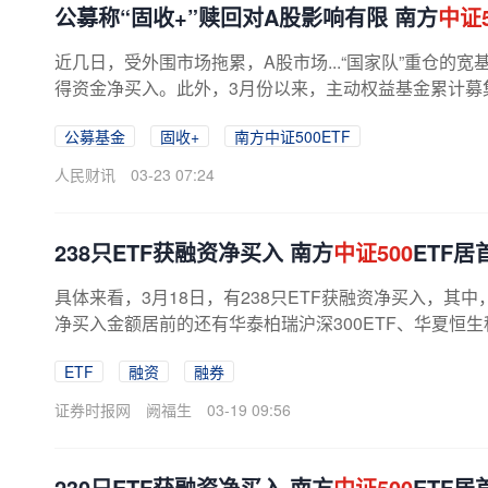
公募称“固收+”赎回对A股影响有限 南方
中证5
近几日，受外围市场拖累，A股市场...“国家队”重仓的宽
得资金净买入。此外，3月份以来，主动权益基金累计募集
公募基金
固收+
南方中证500ETF
人民财讯
03-23 07:24
238只ETF获融资净买入 南方
中证500
ETF居
具体来看，3月18日，有238只ETF获融资净买入，其中
净买入金额居前的还有华泰柏瑞沪深300ETF、华夏恒生科
ETF
融资
融券
证券时报网
阙福生
03-19 09:56
230只ETF获融资净买入 南方
中证500
ETF居