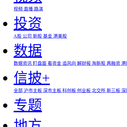
视频
直播
路演
投资
A股
公司
新股
基金
港美股
数据
数据资讯
盯盘面
看资金
追风向
解财报
淘新股
再融资
港
信披+
全部
沪市主板
深市主板
科创板
创业板
北交所
新三板
深
专题
地方