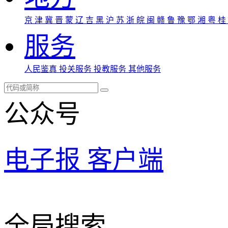
京
津
冀
晋
蒙
辽
吉
黑
沪
苏
浙
皖
闽
赣
鲁
豫
鄂
湘
粤
桂
服务
人民鉴真
投关服务
投教服务
其他服务
公众号
电子报
客户端
全局搜索