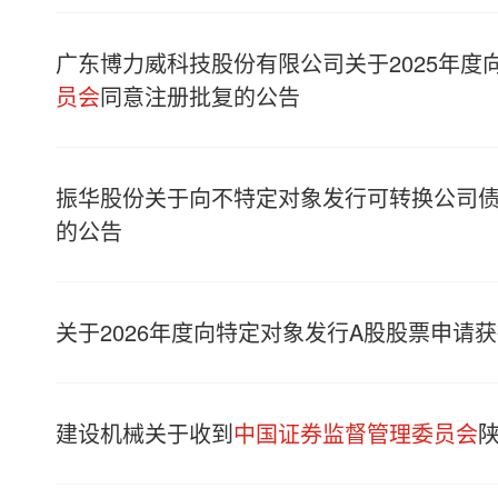
广东博力威科技股份有限公司关于2025年度
员会
同意注册批复的公告
振华股份关于向不特定对象发行可转换公司
的公告
关于2026年度向特定对象发行A股股票申请
建设机械关于收到
中国证券监督管理委员会