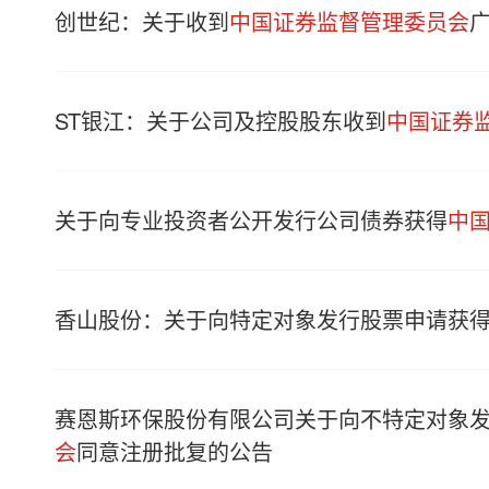
创世纪：关于收到
中国证券监督管理委员会
ST银江：关于公司及控股股东收到
中国证券
关于向专业投资者公开发行公司债券获得
中
香山股份：关于向特定对象发行股票申请获
赛恩斯环保股份有限公司关于向不特定对象
会
同意注册批复的公告