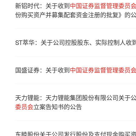
新铝时代：关于收到
中国证券监督管理委员
份购买资产并募集配套资金注册的批复》的
ST萃华：关于公司控股股东、实际控制人收
国盛证券：关于收到
中国证券监督管理委员
天力锂能：天力锂能集团股份有限公司关于
委员会
立案告知书的公告
东睦股份关于公司发行股份及支付现金购买