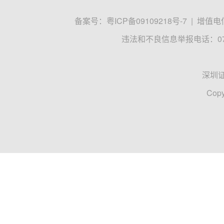
备案号：
粤ICP备09109218号-7
|
增值电信
违法和不良信息举报电话：0755
深圳
Copy