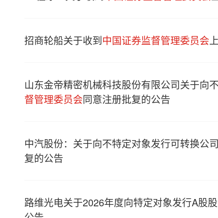
招商轮船关于收到
中国证券监督管理委员会
山东金帝精密机械科技股份有限公司关于向
督管理委员会
同意注册批复的公告
中汽股份：关于向不特定对象发行可转换公
复的公告
路维光电关于2026年度向特定对象发行A股
公告