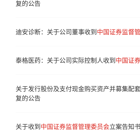
复的公告
迪安诊断：关于公司董事收到
中国证券监督
泰格医药：关于公司实际控制人收到
中国证
关于发行股份及支付现金购买资产并募集配
复的公告
关于收到
中国证券监督管理委员会
立案告知