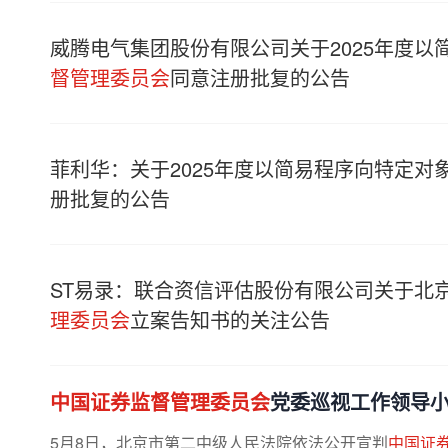
威腾电气集团股份有限公司关于2025年度以
督管理委员会
同意注册批复的公告
菲利华：关于2025年度以简易程序向特定对
册批复的公告
ST易录：联合资信评估股份有限公司关于北
理委员会
立案告知书的关注公告
中国证券监督管理委员会
党委巡视工作领导
5月8日，北京市第二中级人民法院依法公开宣判
中国证