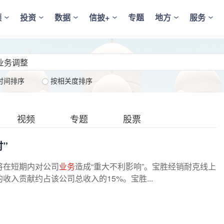
频
投资
数据
信披+
专题
地方
服务
时间排序
按相关度排序
视频
专题
股票
”
将在短期内对公司
业务
造成“重大不利影响”。宝胜经销耐克线上
入贡献约占该公司总收入的15%。宝胜...