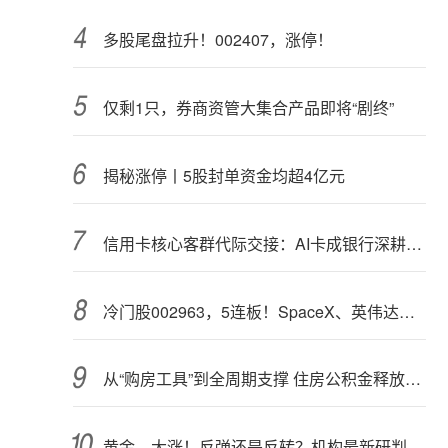
多股尾盘拉升！002407，涨停！
仅剩1只，券商资管大集合产品即将“剧终”
揭秘涨停丨5股封单资金均超4亿元
信用卡核心客群代际交接：AI卡成银行深耕“新世代”首块试验田
冷门股002963，5连板！SpaceX、英伟达联手，入局太空算力（附股）
从“购房工具”到全周期支撑 住房公积金释放更大能量
黄金，大涨！反弹还是反转？机构最新研判