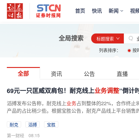
首页
快讯
新闻
视
全局搜索
标题搜索
列表排序：
按
全部
资讯
公告
直播
69元一只匡威双肩包！耐克线上
业务调整
“倒计时
滔搏发布公告称，耐克线上
业务
占到整体的22%，合作终止
产品的占比稍少些。根据宝胜公告，耐克产品线上平台销售的收
耐克
滔搏
宝胜
第一财经
08:15