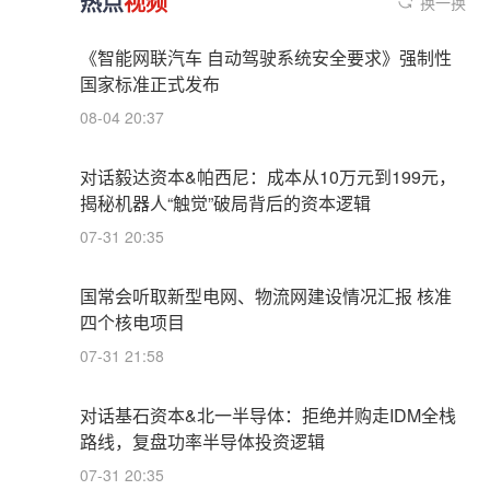
热点
视频
换一换
《智能网联汽车 自动驾驶系统安全要求》强制性
国家标准正式发布
08-04 20:37
对话毅达资本&帕西尼：成本从10万元到199元，
揭秘机器人“触觉”破局背后的资本逻辑
07-31 20:35
国常会听取新型电网、物流网建设情况汇报 核准
四个核电项目
07-31 21:58
对话基石资本&北一半导体：拒绝并购走IDM全栈
路线，复盘功率半导体投资逻辑
07-31 20:35