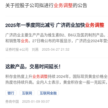
关于控股子公司拟进行
业务调整
的公告
2025年一季度同比减亏 广济药业加快
业务调整
广济药业主要生产产品为维生素B2、B6以及医药制剂产品
和销售等
业务
。27日晚公布的年报显示，广济药业2024年营业
4%；归母净利润为亏损2.95亿元。公司...
证券时报·e公司
刘茜
2025-04-27 21:32
这款产品，交易时间延长！
积存金热度上升
业务调整
持续 2024年，国际现货黄金价
热度也持续升高。业内人士表示，黄金积存金一般一克起买
次性投入大量资金，此外，积存金...
银行
互联网
互联网金融
券商中国
2025-01-09 00:07