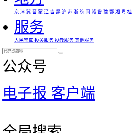
京
津
冀
晋
蒙
辽
吉
黑
沪
苏
浙
皖
闽
赣
鲁
豫
鄂
湘
粤
桂
服务
人民鉴真
投关服务
投教服务
其他服务
公众号
电子报
客户端
全局搜索