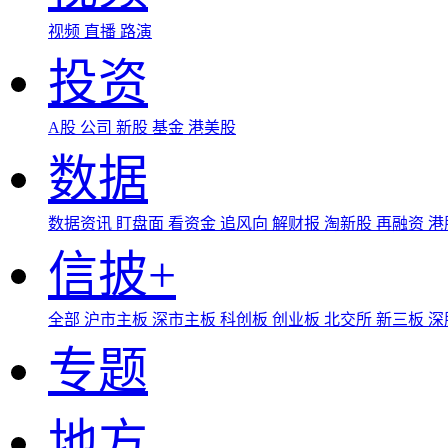
视频
直播
路演
投资
A股
公司
新股
基金
港美股
数据
数据资讯
盯盘面
看资金
追风向
解财报
淘新股
再融资
港
信披+
全部
沪市主板
深市主板
科创板
创业板
北交所
新三板
深
专题
地方