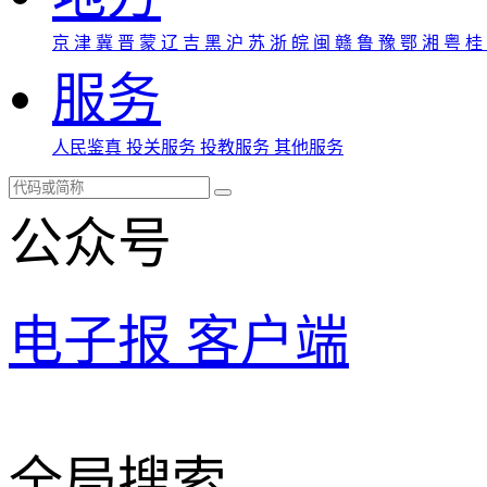
京
津
冀
晋
蒙
辽
吉
黑
沪
苏
浙
皖
闽
赣
鲁
豫
鄂
湘
粤
桂
服务
人民鉴真
投关服务
投教服务
其他服务
公众号
电子报
客户端
全局搜索