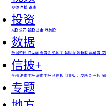
视频
直播
路演
投资
A股
公司
新股
基金
港美股
数据
数据资讯
盯盘面
看资金
追风向
解财报
淘新股
再融资
港
信披+
全部
沪市主板
深市主板
科创板
创业板
北交所
新三板
深
专题
地方