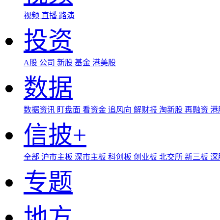
视频
直播
路演
投资
A股
公司
新股
基金
港美股
数据
数据资讯
盯盘面
看资金
追风向
解财报
淘新股
再融资
港
信披+
全部
沪市主板
深市主板
科创板
创业板
北交所
新三板
深
专题
地方