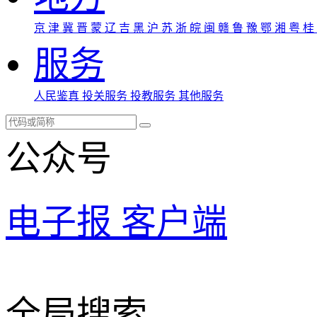
京
津
冀
晋
蒙
辽
吉
黑
沪
苏
浙
皖
闽
赣
鲁
豫
鄂
湘
粤
桂
服务
人民鉴真
投关服务
投教服务
其他服务
公众号
电子报
客户端
全局搜索