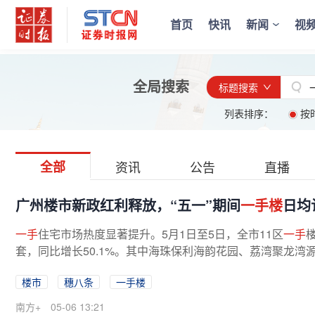
首页
快讯
新闻
视
全局搜索
标题搜索
列表排序：
按
全部
资讯
公告
直播
广州楼市新政红利释放，“五一”期间
一手楼
日均
一手
住宅市场热度显著提升。5月1日至5日，全市11区
一手
套，同比增长50.1%。其中海珠保利海韵花园、荔湾聚龙湾源
楼市
穗八条
一手楼
南方+
05-06 13:21