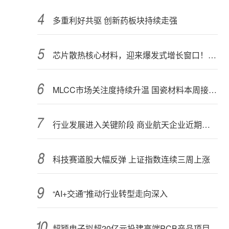
多重利好共驱 创新药板块持续走强
芯片散热核心材料，迎来爆发式增长窗口！3只概念股年内涨幅翻倍
MLCC市场关注度持续升温 国瓷材料本周接受152家机构调研
行业发展进入关键阶段 商业航天企业近期密集融资
科技赛道股大幅反弹 上证指数连续三周上涨
“AI+交通”推动行业转型走向深入
超颖电子拟超20亿元投建高端PCB产品项目