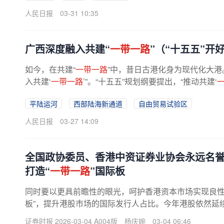
人民日报
03-31 10:35
广西深度融入共建“
一带一路
”（“十五五”开
如今，在共建“
一带一路
”中，昔日古港化身为现代化大港
入共建‘
一带一路
’”。“十五五”规划纲要提出，“推动共建‘
平陆运河
西部陆海新通道
自由贸易试验区
人民日报
03-27 14:09
全国政协委员、香港中资证券业协会永远名誉
打造“
一带一路
”国际板
同时要以更具前瞻性的眼光，呵护香港资本市场实现良性
板”，提升港股市场的国际发行人占比。今年港股依然延
出应重视市场热度下潜藏的问题...
证券时报 2026-03-04 A004版
杨庆婉
03-04 06:46