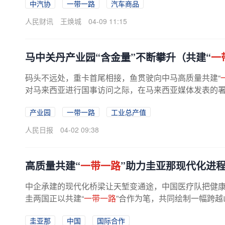
中汽协
一带一路
汽车商品
人民财讯
王焕城
04-09 11:15
马中关丹产业园“含金量”不断攀升（共建“
一
码头不远处，重卡首尾相接，鱼贯驶向中马高质量共建“
对马来西亚进行国事访问之际，在马来西亚媒体发表的署名
产业园
一带一路
工业总产值
人民日报
04-02 09:38
高质量共建“
一带一路
”助力圭亚那现代化进
中企承建的现代化桥梁让天堑变通途，中国医疗队把健
圭两国正以共建“
一带一路
”合作为笔，共同绘制一幅跨越
圭亚那
中国
国际合作