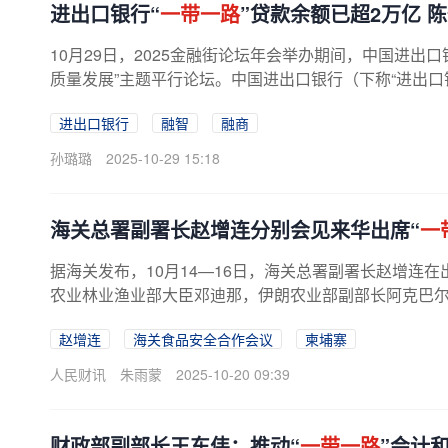
进出口银行“
一带一路
”贷款余额已超2万亿 
10月29日，2025金融街论坛年会举办期间，中国进出
质量发展”主题平行论坛。中国进出口银行（下称“进出口银
进出口银行
融智
融商
孙璐璐
2025-10-29 15:18
海关总署副署长赵增连分别会见来华出席“
一
据海关发布，10月14—16日，海关总署副署长赵增连在出席
农业林业渔业部大臣邓迪那，伊朗农业部副部长阿克巴尔·
赵增连
海关食品安全合作会议
柬埔寨
人民财讯
朱雨蒙
2025-10-20 09:39
财政部副部长王东伟：推动“
一带一路
”会计