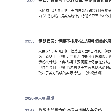
12:00
美媒：特朗普至少37次说“美伊协议即将达
人民财讯6月9日电，美国总统特朗普9日在接
内”达成协议。据美媒统计，特朗普已至少37
03:53
伊朗官员：伊朗不排斥推进谈判 但美必
人民财讯6月9日电，据美国方面8日消息，伊
说，原则上，伊朗并不排斥与美国推进和谈，
伊朗核计划、铀浓缩等主要问题上仍存在分歧
但时至今日，伊朗仍未看到美方有兑现承诺的
取决于美方后续的实际行动。（央视新闻）
2026-06-08 星期一
23:48
欧盟内部围绕推动俄乌谈判存在分歧