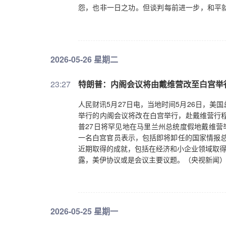
怨，也非一日之功。但谈判每前进一步，和平
止战，继续相向而行，尽快让和平重回中东大
2026-05-26 星期二
23:27
特朗普：内阁会议将由戴维营改至白宫举
人民财讯5月27日电，当地时间5月26日，
举行的内阁会议将改在白宫举行，赴戴维营行程
普27日将罕见地在马里兰州总统度假地戴维营
一名白宫官员表示，包括即将卸任的国家情报总
近期取得的成就，包括在经济和小企业领域取得
露，美伊协议或是会议主要议题。（央视新闻
2026-05-25 星期一