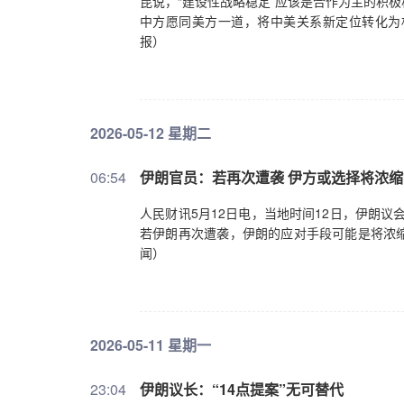
昆说，“建设性战略稳定”应该是合作为主的积
为两国关系的新定位，为未来3年乃至更长时间
中方愿同美方一道，将中美关系新定位转化为
应该是合作为主的积极稳定，通过交流合作不
报）
你，谁也离不开谁，合则两利、斗则俱伤。对
大事。这应该是竞争有度的良性稳定，不搞你
中美关系。中美之间即便有竞争，也应是相互
是为了彼此做更好的自己。这应该是分歧可控
定性，尤其要信守作出的承诺，始终相向而行
2026-05-12 星期二
是和平可期的持久稳定，不能发生冲突对抗甚
能承受的。关键在于遵守中美三个联合公报，
06:54
伊朗官员：若再次遭袭 伊方或选择将浓缩
发展权利。总之，“中美建设性战略稳定关系”
首明确的方向，不断丰富这一新定位内涵，将
人民财讯5月12日电，当地时间12日，伊朗
就推进中美高层和各方面交往达成了哪些共识
若伊朗再次遭袭，伊朗的应对手段可能是将浓缩
系的“定盘星”。特朗普总统就任以来，两国元
闻）
略保障，也使中美关系历经跌宕起伏后呈现总
保持密切联系。应特朗普总统邀请，习近平主
往作出周全准备，营造适宜氛围，积累更多成
问题，增进彼此了解，促进了双边关系发展。
2026-05-11 星期一
也稳住了市场预期。政治外交和经贸两大机制
实处，需要双方各部门共同努力。此次会晤将
方还同意相互支持办好2026年亚太经合组织
23:04
伊朗议长：“14点提案”无可替代
好两国元首共识，取得更多可视化成果。四、