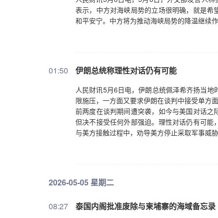
表示，中方对海峡局势的立场很明确，就是希
和平安宁。中方将为推动海峡局势的降温继续
01:50
伊朗总统称理性对话仍有可能
人民财讯5月6日电，伊朗总统佩泽希齐扬当地
限施压，一方面又要求伊朗在谈判中接受单方面
前两度在谈判期间遭突袭，如今与美国对话之
但决不接受任何外部强迫。理性对话仍有可能
与美方接触过程中，劝导美方停止采取军事威胁
2026-05-05 星期二
08:27
泰国内阁批准废除与柬埔寨的海域备忘录