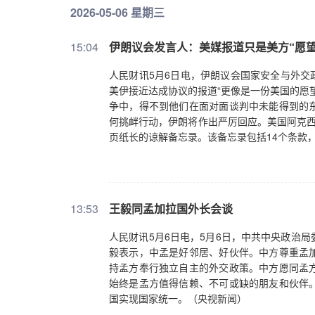
2026-05-06 星期三
15:04
伊朗议会发言人：美媒报道只是美方“愿望
人民财讯5月6日电，伊朗议会国家安全与外交
美伊接近达成协议的报道“更像是一份美国的愿
争中，得不到他们在面对面谈判中未能得到的
何挑衅行动，伊朗将作出严厉回应。美国阿克西
页纸长的谅解备忘录。该备忘录包括14个条款
13:53
王毅同孟加拉国外长会谈
人民财讯5月6日电，5月6日，中共中央政治
毅表示，中孟是好邻居、好伙伴。中方尊重孟
持孟方奉行独立自主的外交政策。中方愿同孟
始终是孟方值得信赖、不可或缺的朋友和伙伴
国实现国家统一。（央视新闻）