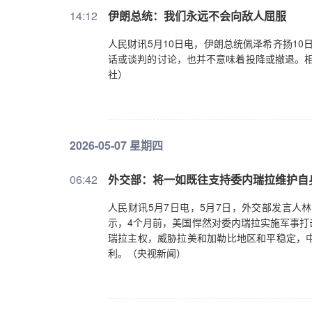
关系，为两国经贸合作明确了方向，提供了保
14:12
伊朗总统：我们永远不会向敌人屈服
平等协商是唯一正确选择。两国经贸团队达成
贸易理事会和投资理事会，解决彼此农产品市
人民财讯5月10日电，伊朗总统佩泽希齐扬1
就有关细节进行磋商，将尽快锁定成果，共同
话或谈判的讨论，也并不意味着投降或撤退。相
席同特朗普总统始终就国际和地区热点问题保
社）
于中东局势，习近平主席阐述了中方一贯立场
门既然打开了，就不应再关上。中方鼓励美伊
上，尽快重开霍尔木兹海峡，同时认为解决海
继续为推动战火尽快平息、恢复中东地区和平
2026-05-07 星期四
各自的方式做了很多劝和促谈工作。复杂问题
的政治解决发挥建设性作用。王毅最后强调，正
多亿人民的利益。中方愿同美方一道，共同落实
06:42
外交部：将一如既往支持委内瑞拉维护自
以更宽广视野、更长远眼光看待和把握中美关
人民财讯5月7日电，5月7日，外交部发言人
世界和平发展作出更多贡献。（新华社）
示，4个月前，美国悍然对委内瑞拉实施军事打
瑞拉主权，威胁拉美和加勒比地区和平稳定，
利。（央视新闻）