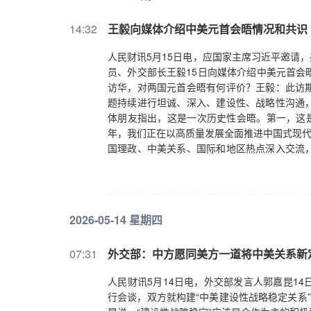
14:32
王毅向媒体介绍中美元首会晤情况和共识
人民财讯5月15日电，应国家主席习近平邀请，
员、外交部长王毅15日向媒体介绍中美元首会
访华，对两国元首会晤有何评价？王毅：此访
题持续进行坦诚、深入、建设性、战略性沟通
体朋友指出，这是一次历史性会晤。第一，这是
年，我们正在以高质量发展全面推进中国式现代
国理政、中美关系、国际和地区热点深入交流
可以并行不悖、相互成就、造福世界。第二，这
釜山之后，两国元首再次面对面会晤，也是美
前，百年变局加速演进，世界走到新的十字路口
式？能不能携手应对全球性挑战，为世界注入
2026-05-14 星期四
美好未来？面对这些历史之问、世界之问、人
掌好舵，必将对国际局势演变和人类社会发展
07:31
外交部：中方愿同美方一道将中美关系新
重要会晤。此次会晤既有正式会谈和欢迎宴会
重、珍视和平、探讨合作，始终是贯穿会晤的基
人民财讯5月14日电，外交部发言人郭嘉昆1
外，双方还愿就外交、两军、经贸、卫生、农
行会谈，双方就构建“中美建设性战略稳定关系
的动力。二、如何理解“中美建设性战略稳定关