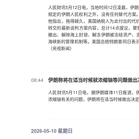
在人民，基础在民间，未来在青年，活力在地
人民财讯5月12日电，当地时间12日凌晨，伊
提到民间交往的故事，指出55年前，中美开展
规定的伊朗人民权利之外，没有任何替代方案
事件。特朗普总统也回顾了两国人民交往历程
他指出，拖得越久，美国纳税人为此付出的代价
进入新阶段后，习近平主席提出“5年邀请5万
转交的最新谈判方案内容，总计14点提议，聚
习近平主席欢迎更多美国青少年来华参访、学
撤出、解除海上封锁、解冻伊朗被冻结资产、
年轻人的视野，更好塑造中美关系的未来。访
海峡新的管理机制等。美国总统特朗普同日表示
念。这一特殊安排说明中美两个伟大的国家，
（央视新闻）
方、企业团组往来明显增多。此次不少美国企
近平主席逐一勉励各位加强对华合作，强调中
示高度重视中国市场，希望深耕中国业务，继
美人民之间多往来、多交流，是两国元首的共
08:44
伊朗称将在适当时候就浓缩铀等问题做出
社会基础，续写更多中美民间友好故事。五、
台湾问题是重点议题之一。中方的立场很明确
人民财讯5月11日电，据伊朗媒体11日报道
望，也是中国共产党矢志不渝的历史使命。大
浓缩铀有关的问题，伊朗将在适当时候做出决定
国际秩序的重要组成部分。我们希望美方恪守
是中美关系中最重要的问题，牵一发而动全身
利合作。处理不好，两国就会碰撞甚至冲突，
系的稳定发展以及台海和平稳定。第三，维护
容“台独”，因为“台独”和台海和平水火不容
2026-05-10 星期日
样，不认同也不接受台湾走向独立。六、会晤