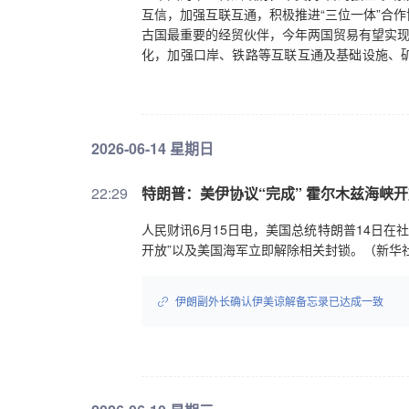
互信，加强互联互通，积极推进“三位一体”合
古国最重要的经贸伙伴，今年两国贸易有望实现
化，加强口岸、铁路等互联互通及基础设施、
好和法治化的营商环境。王毅表示，中蒙山水
一正确选择。中方赞赏蒙方将发展对华关系作
主张。双方要继续相互信任、相互支持，为两
国共产党和蒙古人民党都走过了百年历程，双
2026-06-14 星期日
友好发挥更大作用。王毅说，发展振兴是中蒙
求，合作空间十分广阔。中方愿同蒙方加强发展
22:29
特朗普：美伊协议“完成” 霍尔木兹海峡
合作组织三大发展引擎，走好符合自身国情的
人民财讯6月15日电，美国总统特朗普14日在
开放”以及美国海军立即解除相关封锁。（新华
伊朗副外长确认伊美谅解备忘录已达成一致