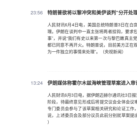
23:56
特朗普欲将以黎冲突和美伊谈判“分开处理
人民财讯6月4日电，美国总统特朗普3日在白
理。伊朗在谈判中一直主张将两者挂钩，要求包
事”，并说“我们有史以来第一次与黎巴嫩真主
都已同意不再开火。特朗普说，目前美方正在观
为一件独立的事情来处理”。（央视新闻）
13:24
伊朗媒体称霍尔木兹海峡管理草案进入审
人民财讯6月3日电，据伊朗迈赫尔通讯社3日
阶段，待最终意见形成后将提交议会全体会议
专门委员会参与了该草案相关研究和论证工作
说，上述委员会及部分议员此前分别就草案提
）