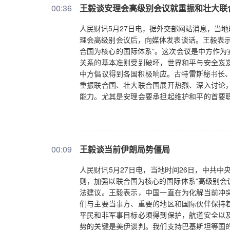
00:36
王毅谈安理会高级别会议就重振和壮大联
人民财讯5月27日电，据外交部网站消息，当地
理会高级别会议后，向媒体发表谈话。王毅表示
合国为核心的国际体系”。这次会议是中方作为
关系的基本准则受到破坏，世界和平与安全岌
中方倡议得到各国积极响应。古特雷斯秘书长、
重振联合国、壮大联合国展开热烈、深入讨论
能力。尤其是安理会要承担起维护和平的首要
回应国际社会的共同关切。
00:09
王毅谈当前伊朗局势僵局
人民财讯5月27日电，当地时间26日，中共
则，加强以联合国为核心的国际体系”高级别会
法建议。王毅表示，中国一直在为化解当前冲
们与主要当事方、重要的地区和国际伙伴保持
平民和非军事目标必须得到保护，航道安全以
势的关键是美伊谈判。我们支持巴基斯坦等国