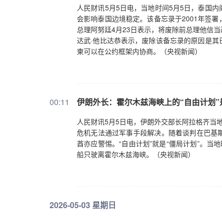
人民财讯5月5日电，当地时间5月5日，泰国
会影响泰国边境稳定。该备忘录于2001年签
总理阿努廷4月23日表示，将废除前总理他信
达武·他比达恭表示，废除该备忘录的原因是其
柬可以在公约框架内协商。（央视新闻）
00:11
伊朗外长：霍尔木兹海峡上的“自由计划”
人民财讯5月5日电，伊朗外交部长阿拉格齐当
危机无法通过军事手段解决。随着谈判在巴基
酋亦应警惕。“自由计划”就是“僵局计划”。当
船只驶离霍尔木兹海峡。（央视新闻）
2026-05-03 星期日