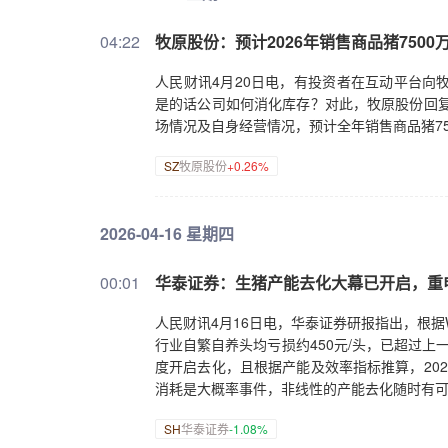
04:22
牧原股份：预计2026年销售商品猪7500万
人民财讯4月20日电，有投资者在互动平台向牧
是的话公司如何消化库存？对此，牧原股份回复
场情况及自身经营情况，预计全年销售商品猪750
SZ
牧原股份
+0.26%
2026-04-16 星期四
00:01
华泰证券：生猪产能去化大幕已开启，重
人民财讯4月16日电，华泰证券研报指出，根据Wi
行业自繁自养头均亏损约450元/头，已超过
度开启去化，且根据产能及效率指标推算，20
消耗是大概率事件，非线性的产能去化随时有
SH
华泰证券
-1.08%