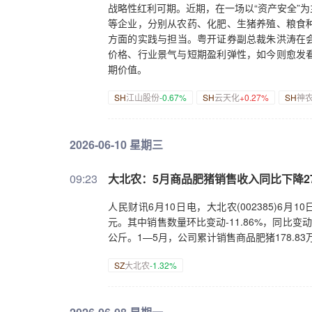
战略性红利可期。近期，在一场以“资产安全”
等企业，分别从农药、化肥、生猪养殖、粮食
方面的实践与担当。粤开证券副总裁朱洪涛在
价格、行业景气与短期盈利弹性，如今则愈发
期价值。
SH
江山股份
-0.67%
SH
云天化
+0.27%
SH
神
2026-06-10 星期三
09:23
大北农：5月商品肥猪销售收入同比下降27
人民财讯6月10日电，大北农(002385)6月1
元。其中销售数量环比变动-11.86%，同比变动12
公斤。1—5月，公司累计销售商品肥猪178.83万
SZ
大北农
-1.32%