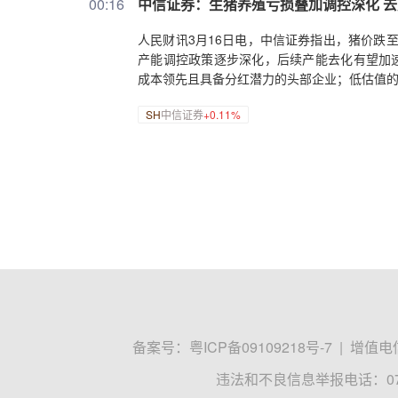
00:16
中信证券：生猪养殖亏损叠加调控深化 
人民财讯3月16日电，中信证券指出，猪价跌至
产能调控政策逐步深化，后续产能去化有望加速，
成本领先且具备分红潜力的头部企业；低估值
SH
中信证券
+0.11%
备案号：
粤ICP备09109218号-7
|
增值电信
违法和不良信息举报电话：0755