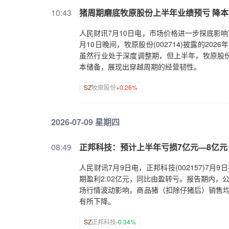
10:43
猪周期磨底牧原股份上半年业绩预亏 降
人民财讯7月10日电，市场价格进一步探底影响
月10日晚间，牧原股份(002714)披露的2
虽然行业处于深度调整期，但上半年，牧原股
本储备，展现出穿越周期的经营韧性。
SZ
牧原股份
+0.26%
2026-07-09 星期四
08:49
正邦科技：预计上半年亏损7亿元—8亿元
人民财讯7月9日电，正邦科技(002157)7
期盈利2.02亿元，同比由盈转亏。报告期内，公
场行情波动影响，商品猪（扣除仔猪后）销售均价
有所下降。
SZ
正邦科技
-0.34%