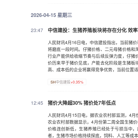
2026-04-15 星期三
23:47
中信建投：生猪养殖板块将存在分化 效
人民财讯4月16日电，中信建投指出，当前猪
将磨底一段时间。仔猪价格、二元母猪价格和
行业产能供给收缩节奏与后续反弹力度，仔猪
价历来早于猪价见底，产能去化阶段是生猪板
高、成本低的企业将赢得竞争优势，当前位置
SH
中信建投
+0.35%
12:45
猪价大降超30% 猪价处7年低点
人民财讯4月15日电，据农业农村部监测，4
农业农村部数据显示，4月份第二周全国生猪价格为
价格连创新低，生猪养殖已经处于亏损当中，
者，生猪市场价格持续探底，饲料、人工等成本不