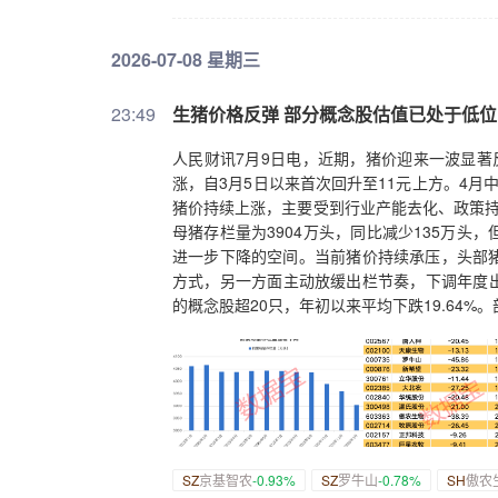
2026-07-08 星期三
23:49
生猪价格反弹 部分概念股估值已处于低位
人民财讯7月9日电，近期，猪价迎来一波显著反
涨，自3月5日以来首次回升至11元上方。4月
猪价持续上涨，主要受到行业产能去化、政策持
母猪存栏量为3904万头，同比减少135万头
进一步下降的空间。当前猪价持续承压，头部
方式，另一方面主动放缓出栏节奏，下调年度出
的概念股超20只，年初以来平均下跌19.64%
SZ
京基智农
-0.93%
SZ
罗牛山
-0.78%
SH
傲农