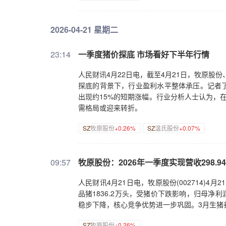
2026-04-21 星期二
23:14
一季度猪价探底 市场看好下半年行情
人民财讯4月22日电，截至4月21日，牧原股
探底的背景下，行业盈利水平整体承压。记者
出现约15%的短期涨幅。行业分析人士认为，
需格局或迎来转折。
SZ
牧原股份
+0.26%
SZ
温氏股份
+0.07%
09:57
牧原股份：2026年一季度实现营收298.9
人民财讯4月21日电，牧原股份(002714)4
品猪1836.2万头，受猪价下跌影响，归母净
稳步下降，核心竞争优势进一步巩固。3月生猪养
SZ
牧原股份
+0.26%